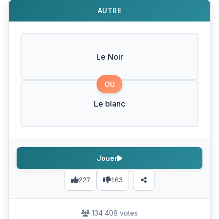
AUTRE
Le Noir
OU
Le blanc
Jouer
227
163
134 408 votes