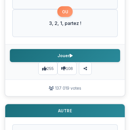
OU
3, 2, 1, partez !
Jouer
255
108
137 019 votes
AUTRE