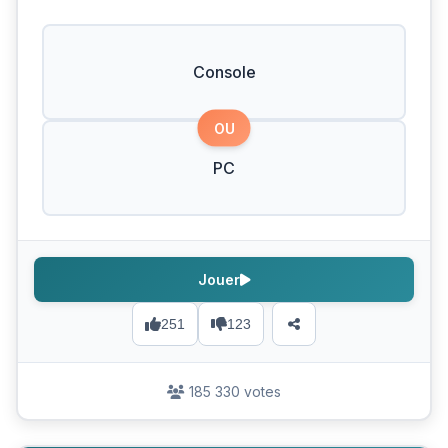
Console
OU
PC
Jouer
251
123
185 330 votes