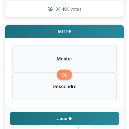
134 406 votes
AUTRE
Monter
OU
Descendre
Jouer