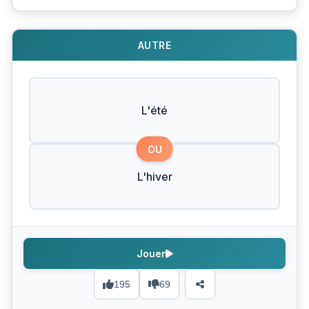
AUTRE
L'été
OU
L'hiver
Jouer
195
69