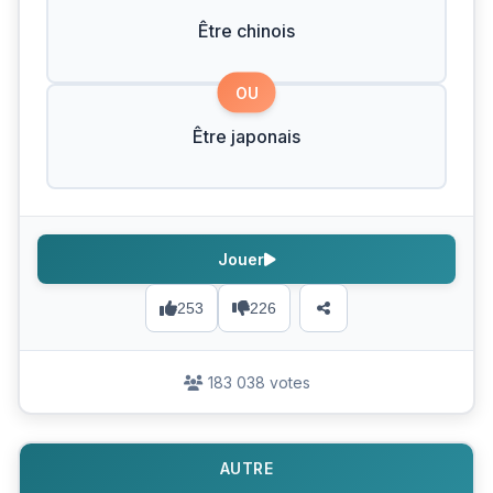
Être chinois
OU
Être japonais
Jouer
253
226
183 038 votes
AUTRE