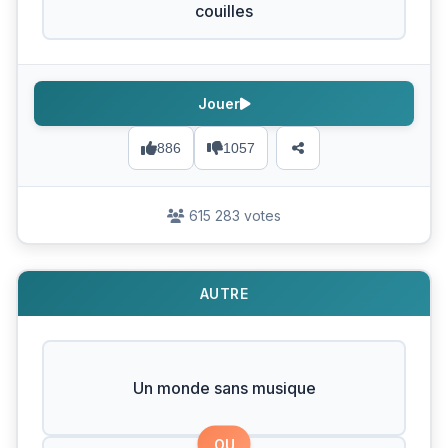
couilles
Jouer
886
1057
615 283 votes
AUTRE
Un monde sans musique
OU