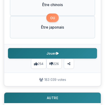
Être chinois
OU
Être japonais
Jouer
254
226
183 039 votes
AUTRE