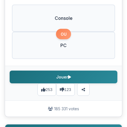
Console
OU
PC
Jouer
253
123
185 331 votes