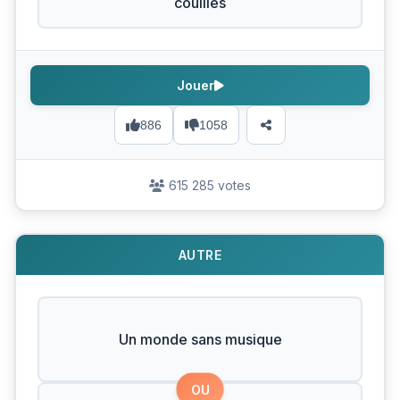
couilles
Jouer
886
1058
615 285 votes
AUTRE
Un monde sans musique
OU