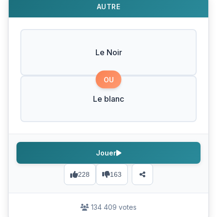
AUTRE
Le Noir
OU
Le blanc
Jouer
228
163
134 409 votes