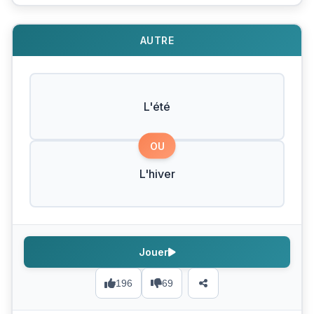
AUTRE
L'été
OU
L'hiver
Jouer
196
69