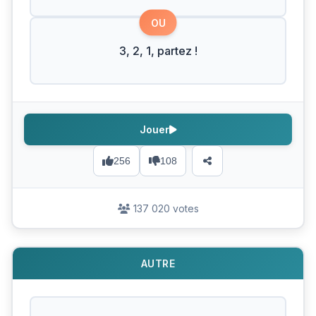
OU
3, 2, 1, partez !
Jouer
256
108
137 020 votes
AUTRE