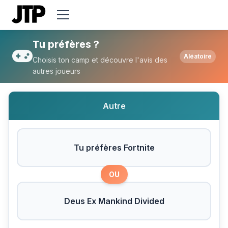
Tu préfères Tu préfères Fortnite ou Deus
Tu préfères ?
Aléatoire
Choisis ton camp et découvre l'avis des
autres joueurs
Autre
Tu préfères Fortnite
OU
Deus Ex Mankind Divided