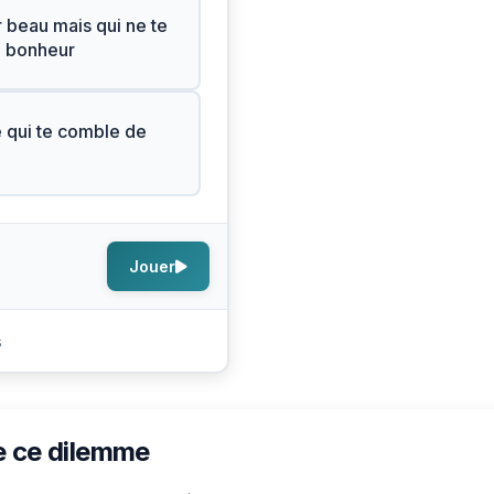
r beau mais qui ne te
e bonheur
e qui te comble de
Jouer
s
e ce dilemme