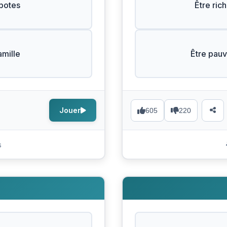
 potes
Être ric
amille
Être pauv
Jouer
605
220
s