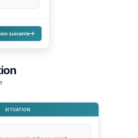
ion suivante
tion
e
SITUATION