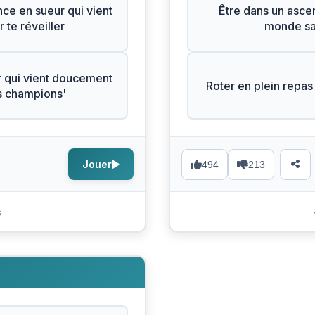
ce en sueur qui vient
Être dans un ascen
 te réveiller
monde sai
 qui vient doucement
Roter en plein repas 
es champions'
Jouer
494
213
s