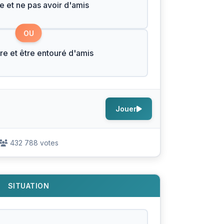
he et ne pas avoir d'amis
OU
re et être entouré d'amis
Jouer
432 788 votes
SITUATION