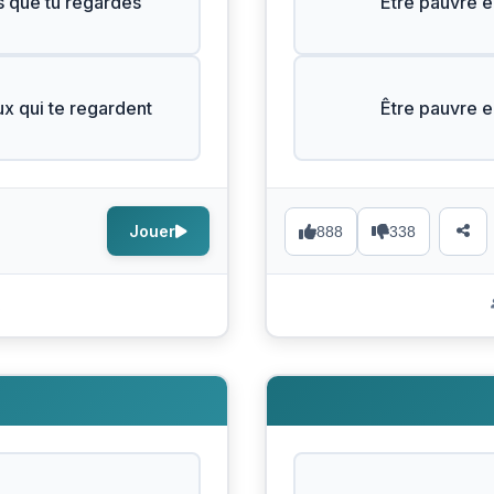
s que tu regardes
Être pauvre e
ux qui te regardent
Être pauvre e
Jouer
888
338
s