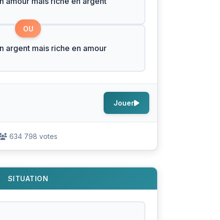
n amour mais riche en argent
OU
n argent mais riche en amour
Jouer
634 798 votes
SITUATION