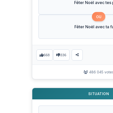
Fêter Noël avec tes
OU
Fêter Noël avec ta f
668
336
486 045 vote
SITUATION