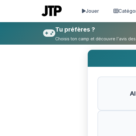
Jouer
Catégo
Tu préfères Aller en prison 10
Tu préfères ?
Choisis ton camp et découvre l'avis des
Al