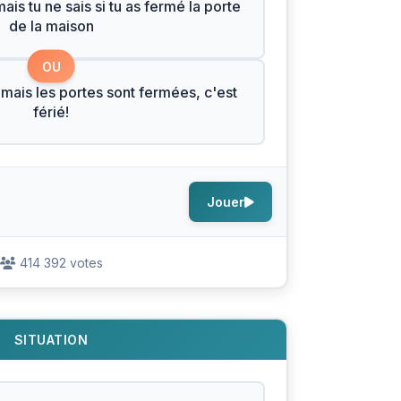
is tu ne sais si tu as fermé la porte
de la maison
OU
 mais les portes sont fermées, c'est
férié!
Jouer
414 392 votes
SITUATION