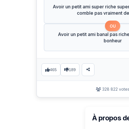
Avoir un petit ami super riche supe
comble pas vraiment d
OU
Avoir un petit ami banal pas rich
bonheur
465
189
328 822 vote
À propos d