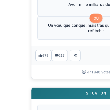
Avoir mille milliards de
OU
Un vœu quelconque, mais t'as q
réfléchir
579
217
441 848 vote
SITUATION