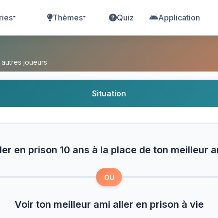
ries
Thèmes
Quiz
Application
 ans à la place de ton meilleur ami ou Voir ton mei
 autres joueurs
Situation
ler en prison 10 ans à la place de ton meilleur 
OU
Voir ton meilleur ami aller en prison à vie