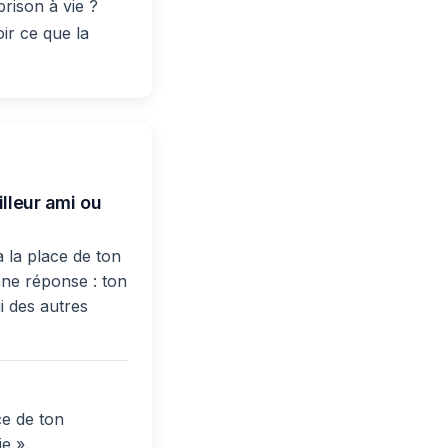
prison à vie ?
ir ce que la
illeur ami ou
à la place de ton
onne réponse : ton
i des autres
ce de ton
e ».