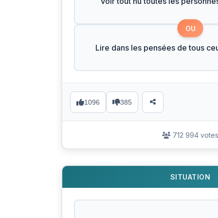
Voir tout nu toutes les personne
OU
Lire dans les pensées de tous ce
1096
385
712 994 vote
SITUATION