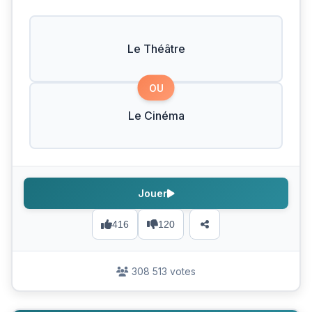
Le Théâtre
OU
Le Cinéma
Jouer
416
120
308 513 votes