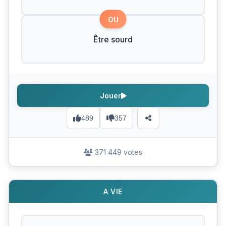
OU
Être sourd
Jouer
489
357
371 449 votes
A VIE