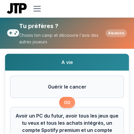
Tu préfères Guérir le cancer ou Avoir un 
Tu préfères ?
Aléatoire
Choisis ton camp et découvre l'avis des
autres joueurs
A vie
Guérir le cancer
OU
Avoir un PC du futur, avoir tous les jeux que
tu veux et tous les achats intégrés, un
compte Spotify premium et un compte