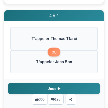
A VIE
T'appeler Thomas Tfarci
OU
T'appeler Jean Bon
Jouer
300
195