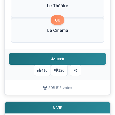
Le Théâtre
OU
Le Cinéma
Jouer
416
120
308 513 votes
A VIE