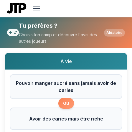
Tu préfères Pouvoir manger sucré sans jam
Tu préfères ?
Aléatoire
Choisis ton camp et découvre l'avis des
autres joueurs
A vie
Pouvoir manger sucré sans jamais avoir de
caries
OU
Avoir des caries mais être riche