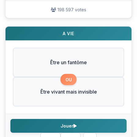
198 597 votes
A VIE
Être un fantôme
OU
Être vivant mais invisible
Jouer