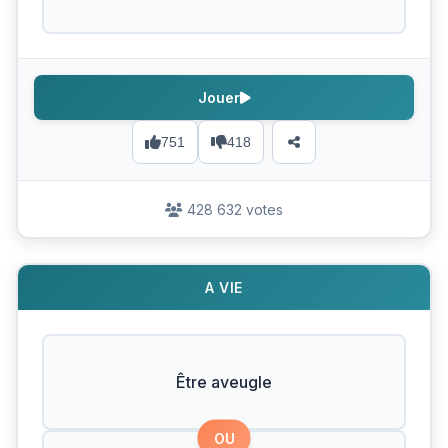
Jouer
751
418
428 632 votes
A VIE
Être aveugle
OU