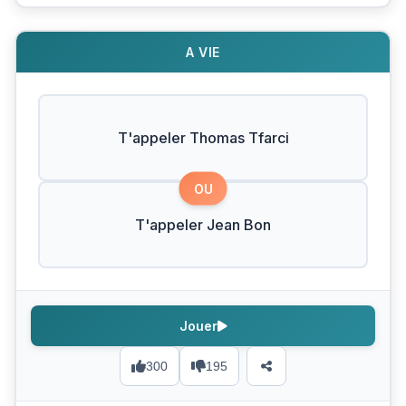
A VIE
T'appeler Thomas Tfarci
OU
T'appeler Jean Bon
Jouer
300
195