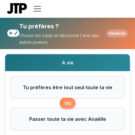
Tu préfères Tu préfères être tout seul tou
Tu préfères ?
Aléatoire
Choisis ton camp et découvre l'avis des
autres joueurs
A vie
Tu préfères être tout seul toute ta vie
OU
Passer toute ta vie avec Anaëlle