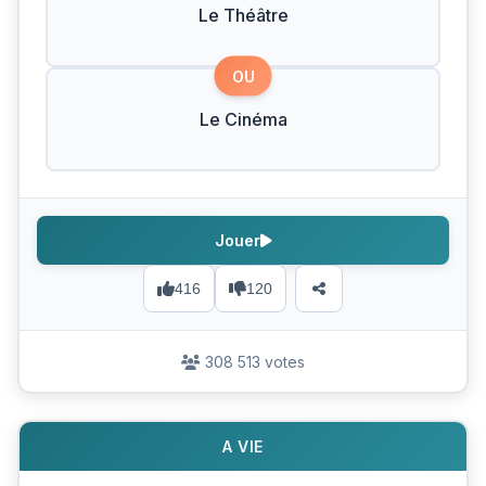
Le Théâtre
OU
Le Cinéma
Jouer
416
120
308 513 votes
A VIE