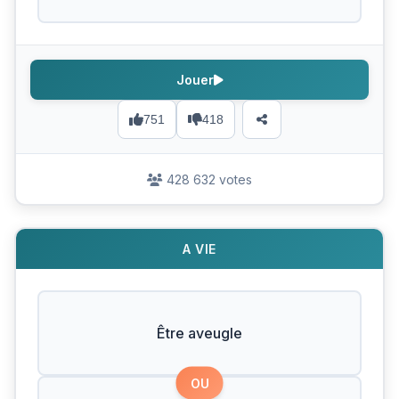
Jouer
751
418
428 632 votes
A VIE
Être aveugle
OU