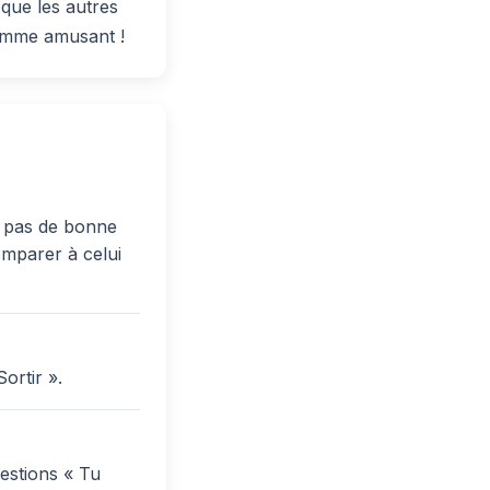
 que les autres
lemme amusant !
 a pas de bonne
comparer à celui
ortir ».
estions « Tu