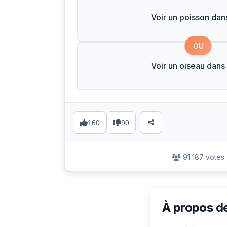
Voir un poisson dans
OU
Voir un oiseau dans 
160
90
91 187 votes
À propos d