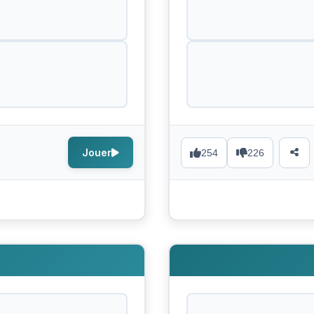
Jouer
254
226
s