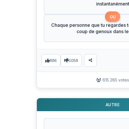
instantanémen
OU
Chaque personne que tu regardes t
coup de genoux dans les
886
1058
615 285 votes
AUTRE