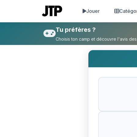
Jouer
Catégo
Tu préfères Entrer ou Sortir 
Tu préfères ?
Choisis ton camp et découvre l'avis des