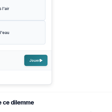
 l'air
l'eau
Jouer
e ce dilemme