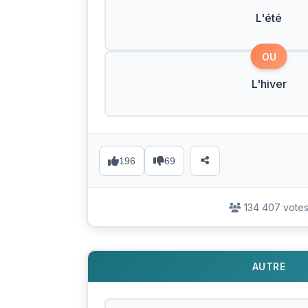
L'été
OU
L'hiver
196
69
134 407 vote
AUTRE