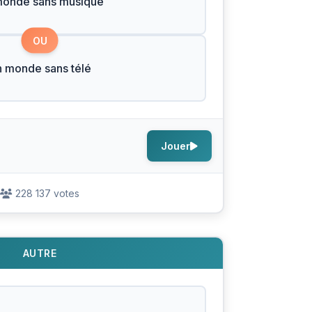
monde sans musique
OU
 monde sans télé
Jouer
228 137 votes
AUTRE