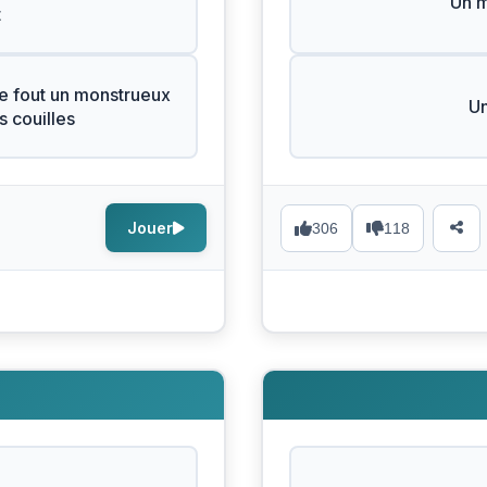
Un 
t
e fout un monstrueux
Un
 couilles
Jouer
306
118