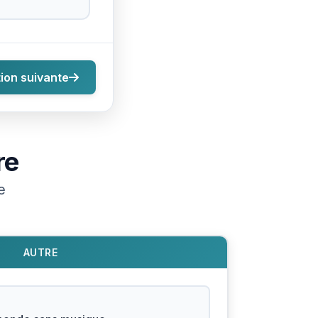
ion suivante
re
e
AUTRE