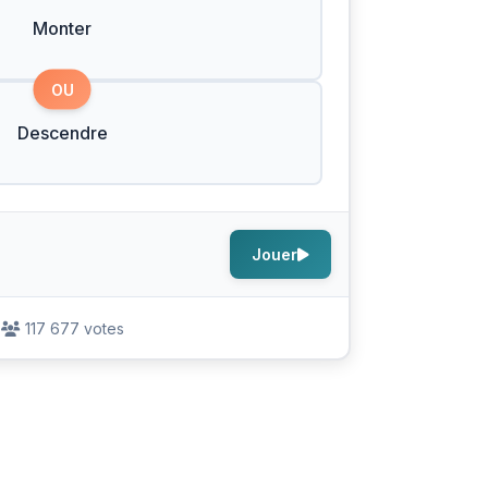
Monter
OU
Descendre
Jouer
117 677 votes