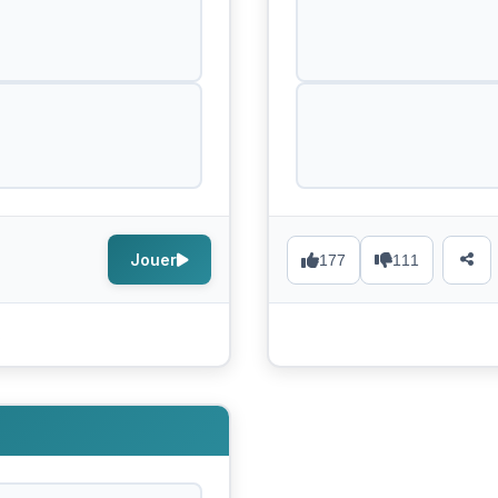
Jouer
177
111
s