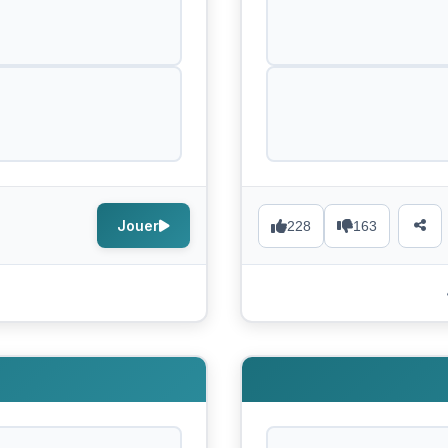
Jouer
228
163