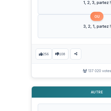
1, 2, 3, partez !
OU
3, 2, 1, partez !
256
108
137 020 vote
AUTRE