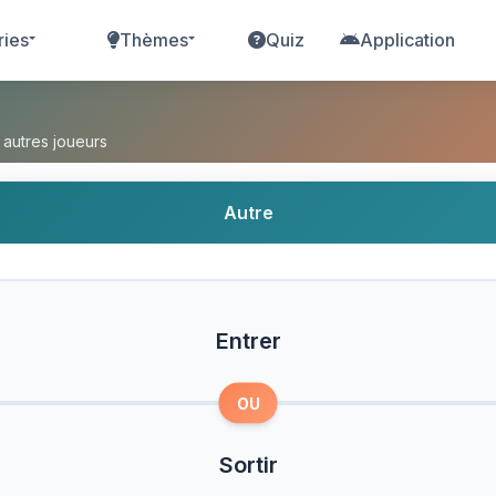
ries
Thèmes
Quiz
Application
?
 autres joueurs
Autre
Entrer
OU
Sortir