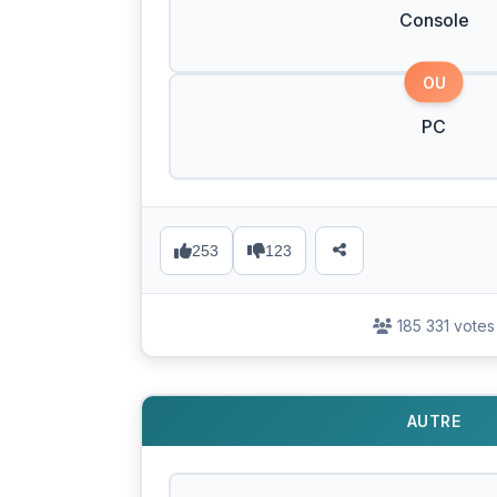
Console
OU
PC
253
123
185 331 votes
AUTRE