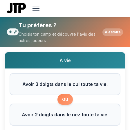
Tu préfères Avoir 3 doigts dans le cul tout
Tu préfères ?
Aléatoire
Choisis ton camp et découvre l'avis des
autres joueurs
A vie
Avoir 3 doigts dans le cul toute ta vie.
OU
Avoir 2 doigts dans le nez toute ta vie.