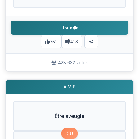
Jouer
751
418
428 632 votes
A VIE
Être aveugle
OU