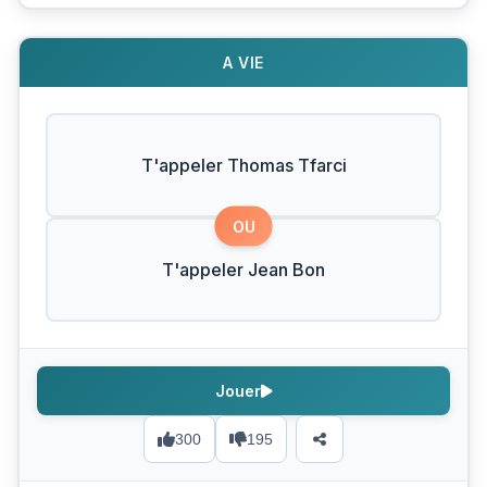
A VIE
T'appeler Thomas Tfarci
OU
T'appeler Jean Bon
Jouer
300
195