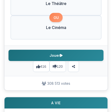
Le Théâtre
OU
Le Cinéma
Jouer
416
120
308 513 votes
A VIE