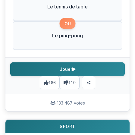
Le tennis de table
OU
Le ping-pong
Jouer
186
110
133 487 votes
SPORT