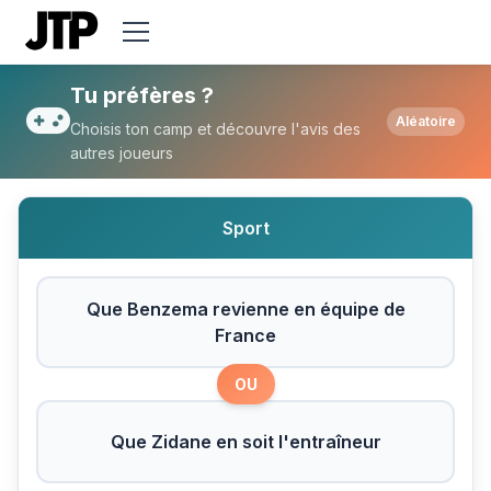
Tu préfères Que Benzema revienne en équi
Tu préfères ?
Aléatoire
Choisis ton camp et découvre l'avis des
autres joueurs
Sport
Que Benzema revienne en équipe de
France
OU
Que Zidane en soit l'entraîneur