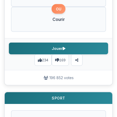
OU
Courir
Jouer
234
169
196 852 votes
SPORT