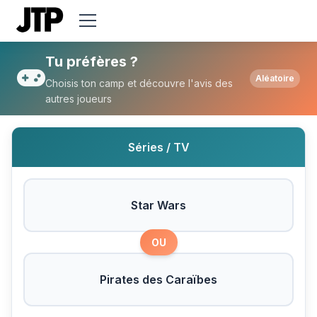
Tu préfères Star Wars ou Pirates des Car
Tu préfères ?
Aléatoire
Choisis ton camp et découvre l'avis des
autres joueurs
Séries / TV
Star Wars
OU
Pirates des Caraïbes