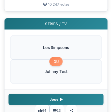
10 247 votes
SÉRIES / TV
Les Simpsons
OU
Johnny Test
Jouer
64
13