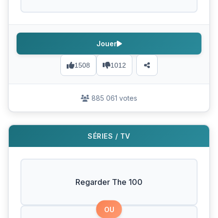
Jouer
1508
1012
885 061 votes
SÉRIES / TV
Regarder The 100
OU