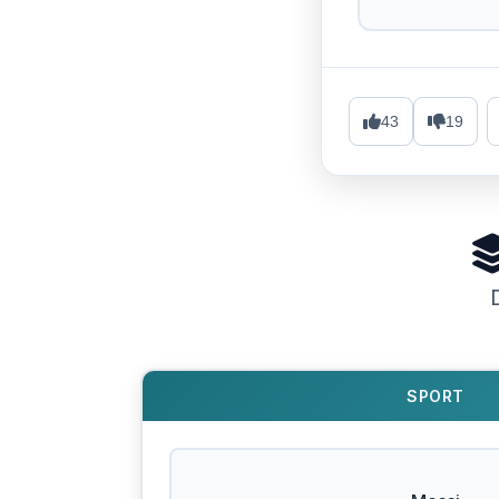
43
19
SPORT