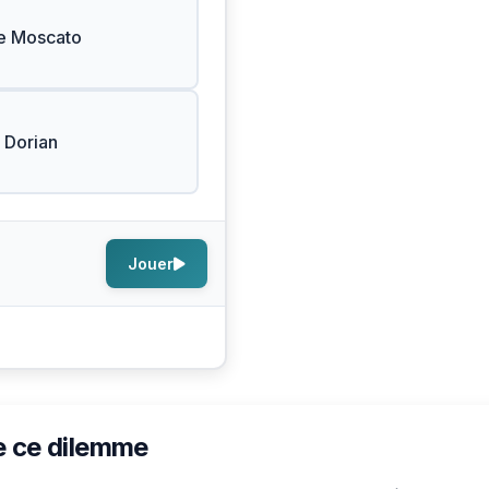
de Moscato
 Dorian
Jouer
e ce dilemme