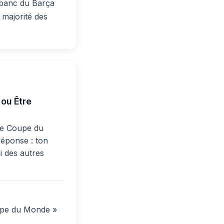
e banc du Barça
 majorité des
 ou Être
 de Coupe du
réponse : ton
i des autres
oupe du Monde »