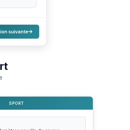
ion suivante
rt
e
SPORT