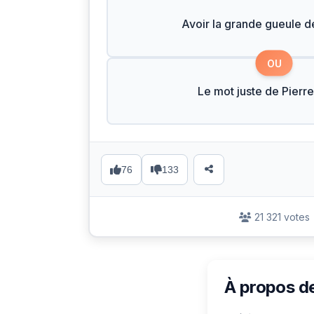
Avoir la grande gueule 
OU
Le mot juste de Pierre
76
133
21 321 votes
À propos d