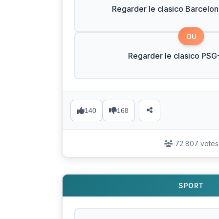
Regarder le clasico Barcelo
OU
Regarder le clasico PSG
140
168
72 807 votes
SPORT