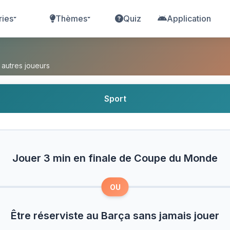
ries
Thèmes
Quiz
Application
inale de Coupe du Monde ou Être réserviste au B
 autres joueurs
Sport
Jouer 3 min en finale de Coupe du Monde
OU
Être réserviste au Barça sans jamais jouer