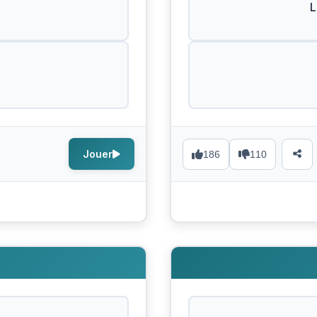
L
Jouer
186
110
s