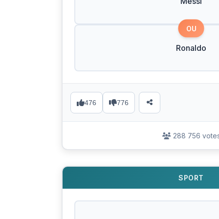
Messi
OU
Ronaldo
476
776
288 756 vote
SPORT