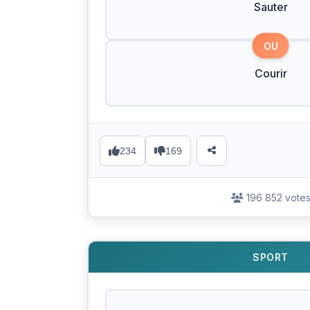
Sauter
OU
Courir
234
169
196 852 vote
SPORT