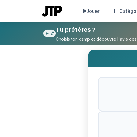
Jouer
Catégo
Tu préfères Jouer 3 min en f
Tu préfères ?
Choisis ton camp et découvre l'avis des