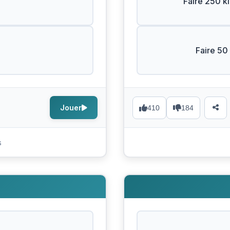
Faire 250 k
Faire 50 
Jouer
410
184
s