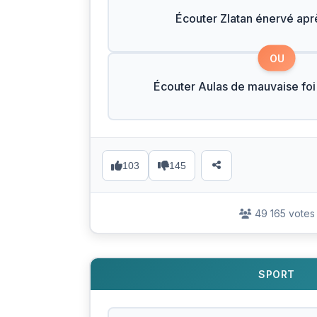
Écouter Zlatan énervé apr
OU
Écouter Aulas de mauvaise foi
103
145
49 165 votes
SPORT