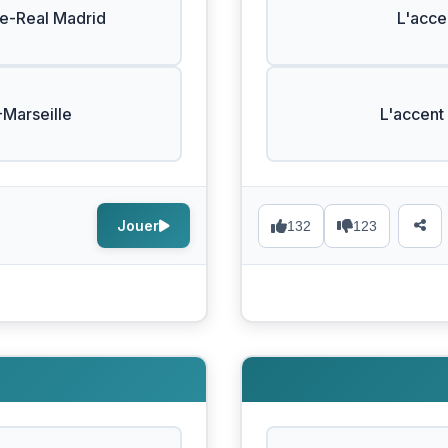
ne-Real Madrid
L'acce
-Marseille
L'accent
Jouer
132
123