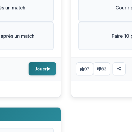
ès un match
Courir 
 après un match
Faire 10 
Jouer
97
83