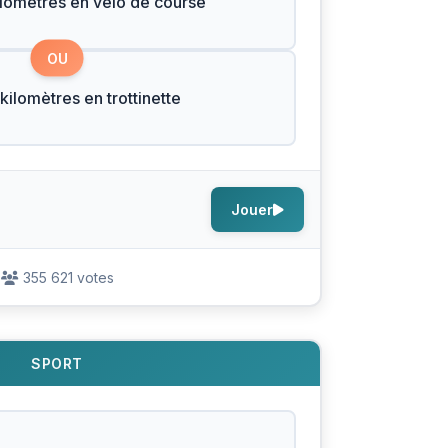
ilomètres en vélo de course
OU
kilomètres en trottinette
Jouer
355 621 votes
SPORT