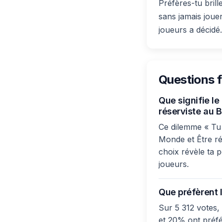
Préfères-tu bril
sans jamais joue
joueurs a décidé.
Questions 
Que signifie l
réserviste au B
Ce dilemme « Tu 
Monde et Être ré
choix révèle ta p
joueurs.
Que préfèrent l
Sur 5 312 votes,
et 20% ont préfé