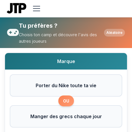
Tu préfères Porter du Nike toute ta vie 
Tu préfères ?
Aléatoire
Choisis ton camp et découvre l'avis des
autres joueurs
Marque
Porter du Nike toute ta vie
OU
Manger des grecs chaque jour