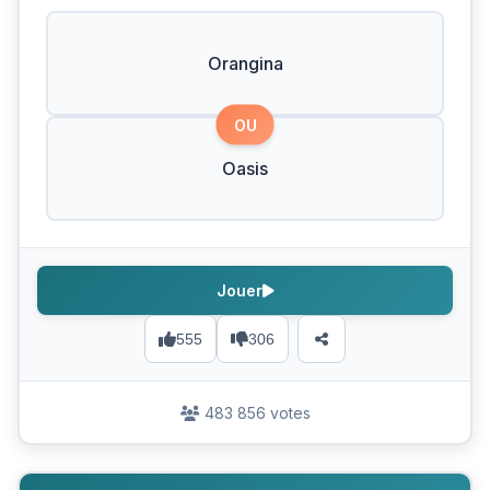
Orangina
OU
Oasis
Jouer
555
306
483 856 votes