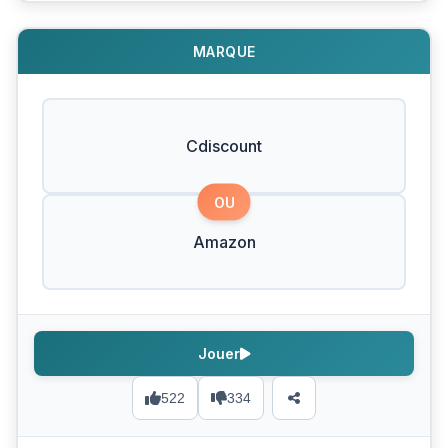
MARQUE
Cdiscount
OU
Amazon
Jouer
522
334