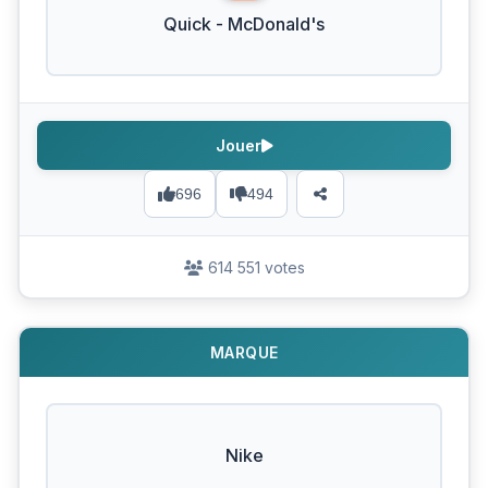
Quick - McDonald's
Jouer
696
494
614 551 votes
MARQUE
Nike