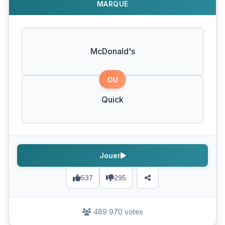
MARQUE
McDonald's
OU
Quick
Jouer
537
295
489 970 votes