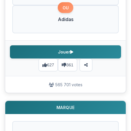
OU
Adidas
Jouer
627
361
565 701 votes
MARQUE