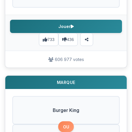
Jouer
733
436
606 977 votes
MARQUE
Burger King
OU