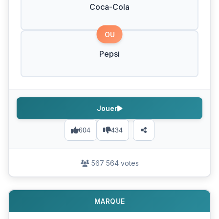
Coca-Cola
OU
Pepsi
Jouer
604
434
567 564 votes
MARQUE