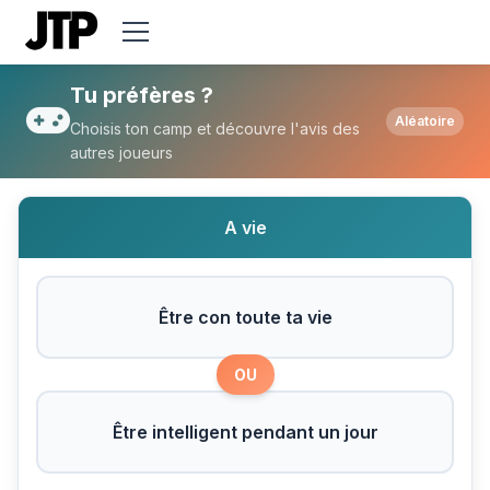
Tu préfères Être con toute ta vie ou Être i
Tu préfères ?
Aléatoire
Choisis ton camp et découvre l'avis des
autres joueurs
A vie
Être con toute ta vie
OU
Être intelligent pendant un jour