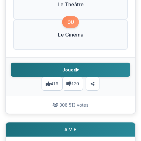
Le Théâtre
OU
Le Cinéma
Jouer
416
120
308 513 votes
A VIE