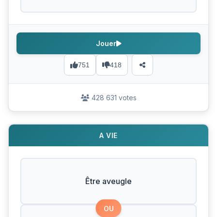
Jouer
751
418
428 631 votes
A VIE
Être aveugle
OU