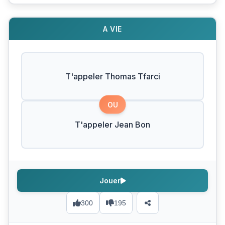
A VIE
T'appeler Thomas Tfarci
OU
T'appeler Jean Bon
Jouer
300
195