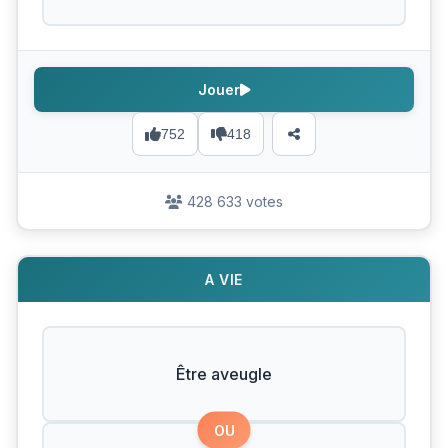
Jouer
752
418
428 633 votes
A VIE
Être aveugle
OU