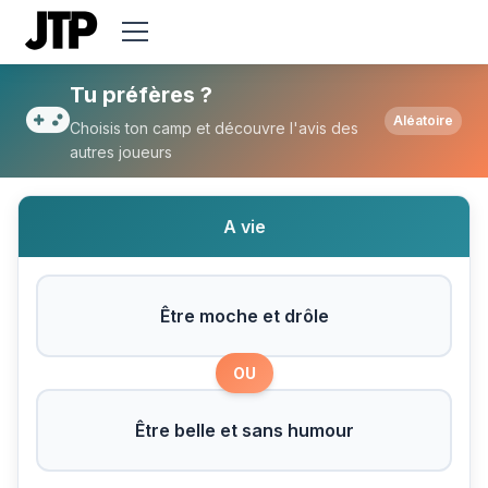
Tu préfères Être moche et drôle ou Être b
Tu préfères ?
Aléatoire
Choisis ton camp et découvre l'avis des
autres joueurs
A vie
Être moche et drôle
OU
Être belle et sans humour