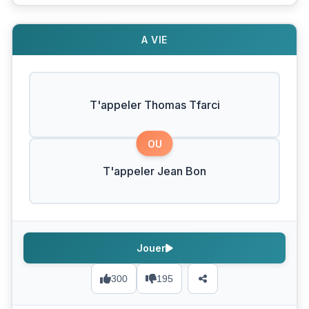
A VIE
T'appeler Thomas Tfarci
OU
T'appeler Jean Bon
Jouer
300
195