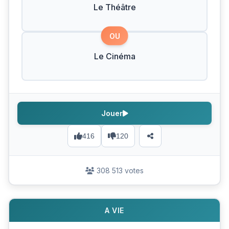
Le Théâtre
OU
Le Cinéma
Jouer
416
120
308 513 votes
A VIE