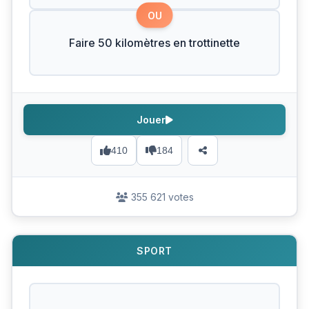
OU
Faire 50 kilomètres en trottinette
Jouer
410
184
355 621 votes
SPORT