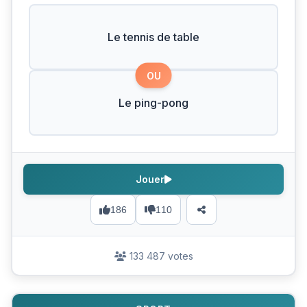
Le tennis de table
OU
Le ping-pong
Jouer
186
110
133 487 votes