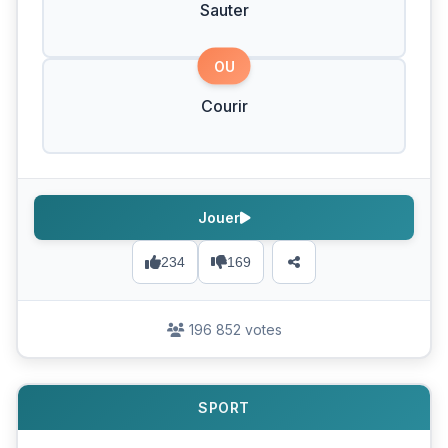
Sauter
OU
Courir
Jouer
234
169
196 852 votes
SPORT