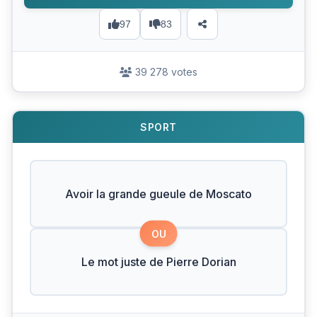
97
83
39 278 votes
SPORT
Avoir la grande gueule de Moscato
OU
Le mot juste de Pierre Dorian