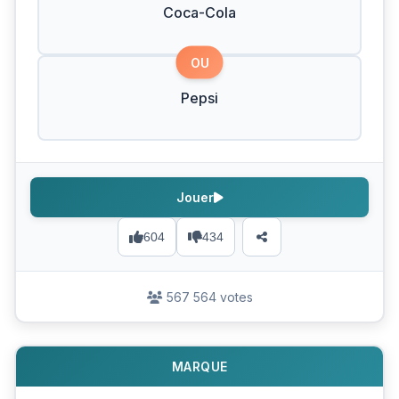
Coca-Cola
OU
Pepsi
Jouer
604
434
567 564 votes
MARQUE