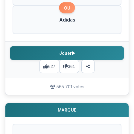
OU
Adidas
Jouer
627
361
565 701 votes
MARQUE