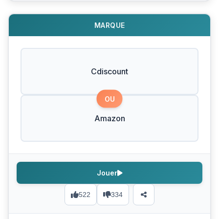
MARQUE
Cdiscount
OU
Amazon
Jouer
522
334