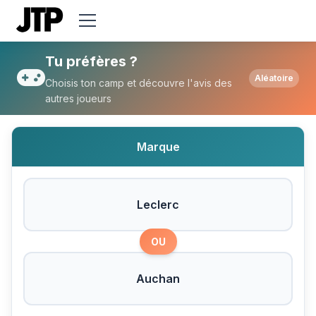
Tu préfères Leclerc ou Auchan ?
Tu préfères ?
Aléatoire
Choisis ton camp et découvre l'avis des
autres joueurs
Marque
Leclerc
OU
Auchan