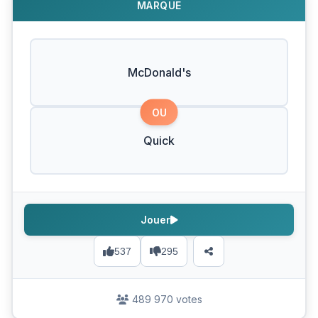
MARQUE
McDonald's
OU
Quick
Jouer
537
295
489 970 votes