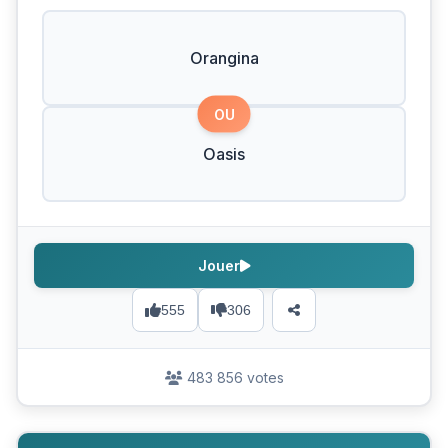
Orangina
OU
Oasis
Jouer
555
306
483 856 votes