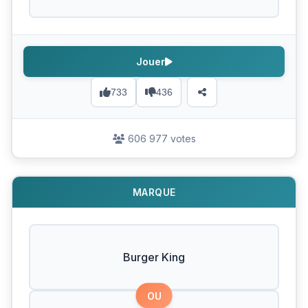
Jouer
733
436
606 977 votes
MARQUE
Burger King
OU