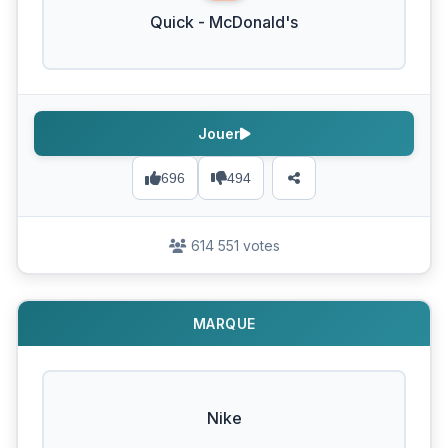
Quick - McDonald's
Jouer
696
494
614 551 votes
MARQUE
Nike