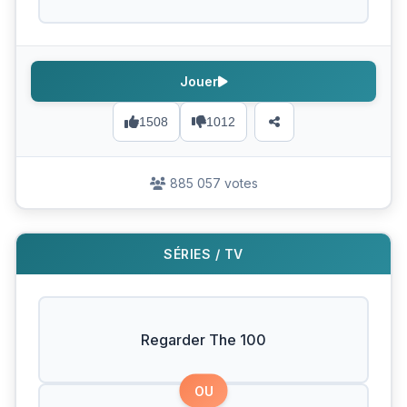
Jouer
1508
1012
885 057 votes
SÉRIES / TV
Regarder The 100
OU