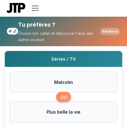
Tu préfères Malcolm ou Plus belle la vie ?
Tu préfères ?
Aléatoire
Choisis ton camp et découvre l'avis des
autres joueurs
Séries / TV
Malcolm
OU
Plus belle la vie