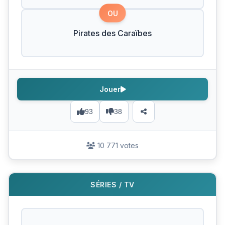
OU
Pirates des Caraïbes
Jouer
93
38
10 771 votes
SÉRIES / TV