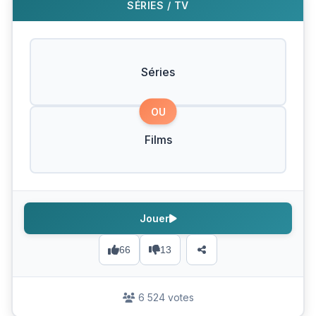
SÉRIES / TV
Séries
OU
Films
Jouer
66
13
6 524 votes