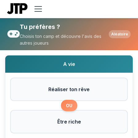
Tu préfères Réaliser ton rêve ou Être rich
Tu préfères ?
Aléatoire
Choisis ton camp et découvre l'avis des
autres joueurs
A vie
Réaliser ton rêve
OU
Être riche