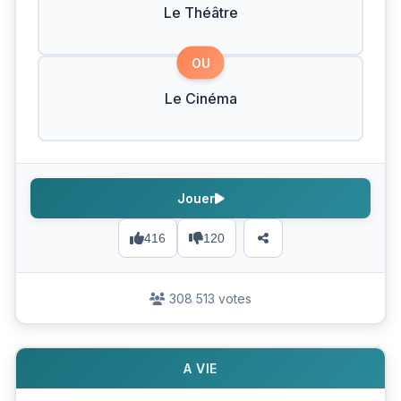
Le Théâtre
OU
Le Cinéma
Jouer
416
120
308 513 votes
A VIE