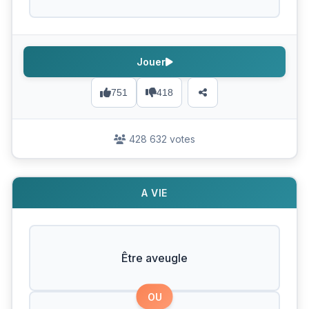
Jouer
751
418
428 632 votes
A VIE
Être aveugle
OU