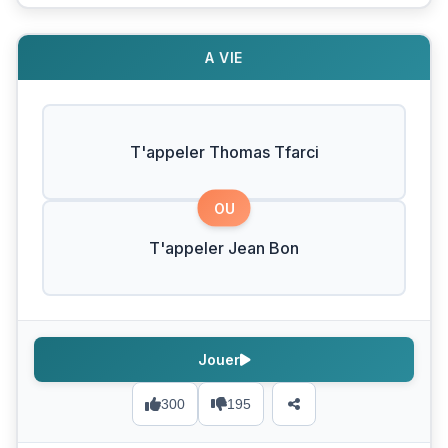
A VIE
T'appeler Thomas Tfarci
OU
T'appeler Jean Bon
Jouer
300
195