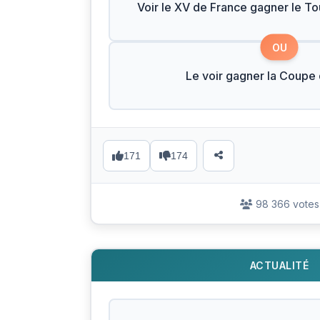
Voir le XV de France gagner le To
OU
Le voir gagner la Coup
171
174
98 366 votes
ACTUALITÉ