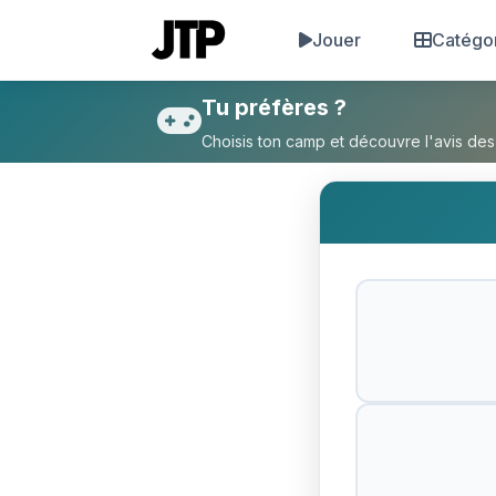
Jouer
Catégo
Tu préfères Aller au Maroc ou
Tu préfères ?
Choisis ton camp et découvre l'avis des