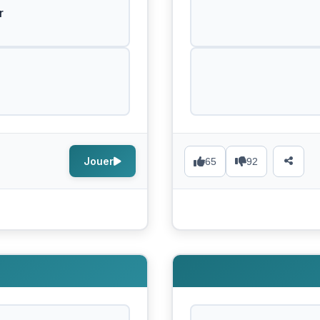
r
Jouer
65
92