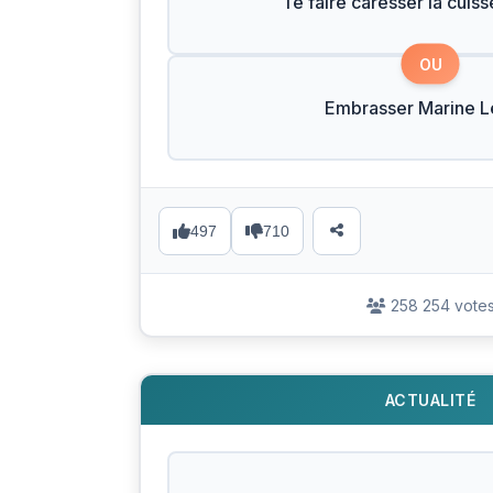
Te faire caresser la cuiss
OU
Embrasser Marine L
497
710
258 254 vote
ACTUALITÉ