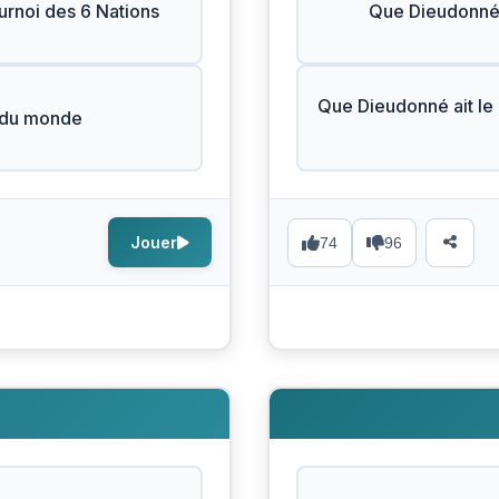
urnoi des 6 Nations
Que Dieudonné s
Que Dieudonné ait le d
e du monde
Jouer
74
96