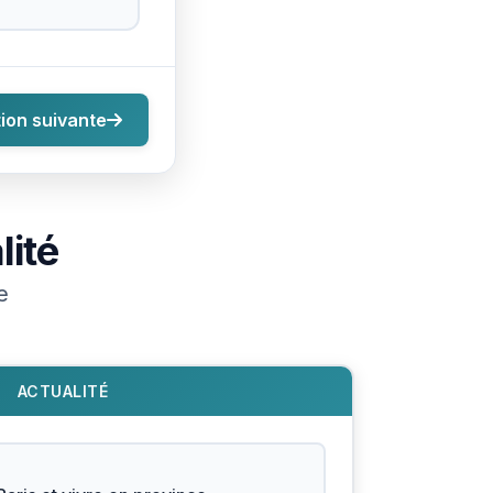
ion suivante
lité
e
ACTUALITÉ