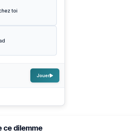
chez toi
ad
Jouer
e ce dilemme