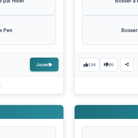
e par Hitler
Bosser à 
e Pen
Bosser 
Jouer
194
86
s