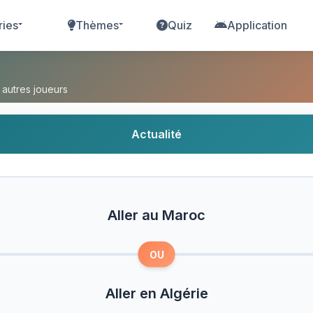
ries
Thèmes
Quiz
Application
 Aller en Algérie ?
 autres joueurs
Actualité
Aller au Maroc
OU
Aller en Algérie