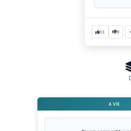
11
9
A VIE