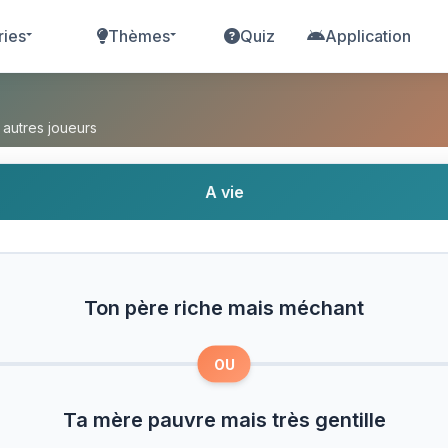
ries
Thèmes
Quiz
Application
ais méchant ou Ta mère pauvre mais très gentill
 autres joueurs
A vie
Ton père riche mais méchant
OU
Ta mère pauvre mais très gentille