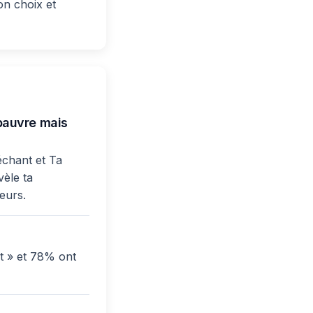
on choix et
pauvre mais
échant et Ta
vèle ta
ueurs.
t » et 78% ont