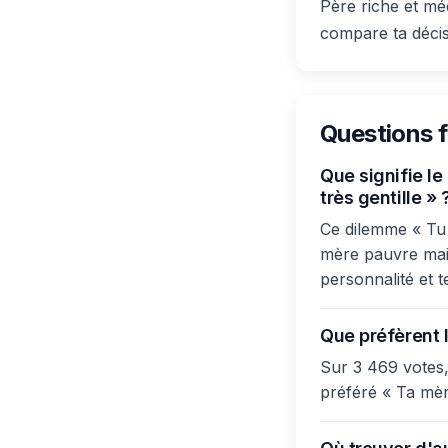
Père riche et mé
compare ta décis
Questions 
Que signifie l
très gentille » 
Ce dilemme « Tu 
mère pauvre mais 
personnalité et t
Que préfèrent l
Sur 3 469 votes,
préféré « Ta mèr