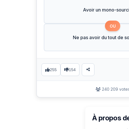
Avoir un mono-sourci
OU
Ne pas avoir du tout de so
255
154
240 209 vote
À propos d