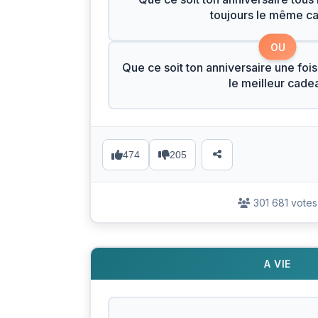
toujours le même c
OU
Que ce soit ton anniversaire une fois
le meilleur cade
474
205
301 681 votes
A VIE