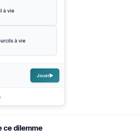
l à vie
urcils à vie
Jouer
s
e ce dilemme