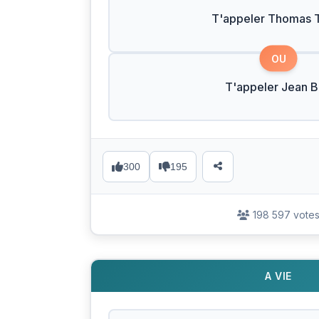
T'appeler Thomas T
OU
T'appeler Jean 
300
195
198 597 vote
A VIE