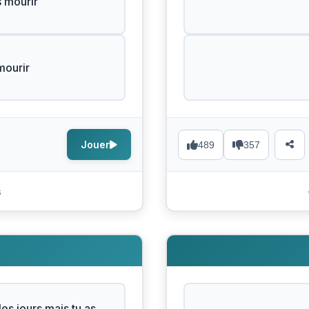
 mourir
mourir
Jouer
489
357
s
les jours mais tu as