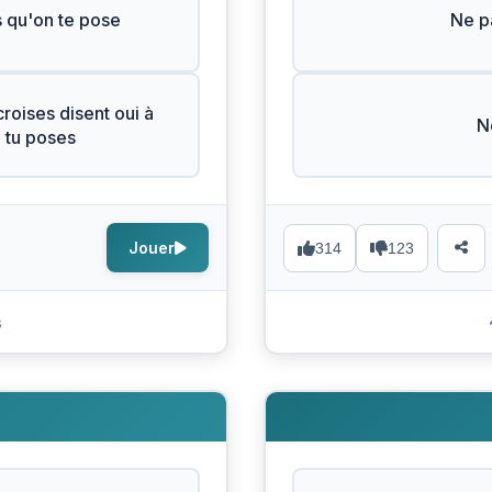
s qu'on te pose
Ne pa
roises disent oui à
N
e tu poses
Jouer
314
123
s