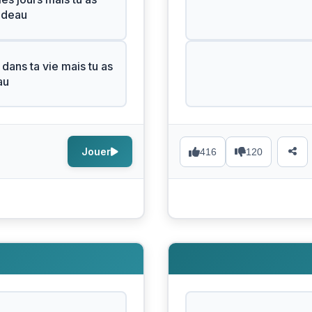
adeau
 dans ta vie mais tu as
au
Jouer
416
120