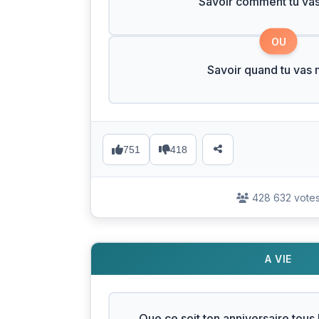
Savoir comment tu vas
OU
Savoir quand tu vas 
751
418
428 632 vote
A VIE
Que ce soit ton anniversaire tous 