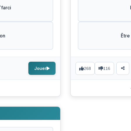
farci
Bon
Être
Jouer
268
116
s