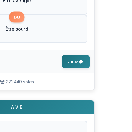
Être aveugle
OU
Être sourd
Jouer
371 449 votes
A VIE