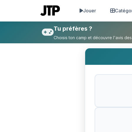
Jouer
Catégo
Tu préfères Ton père riche m
Tu préfères ?
Choisis ton camp et découvre l'avis des