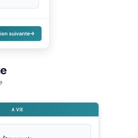
ion suivante
ie
e
A VIE