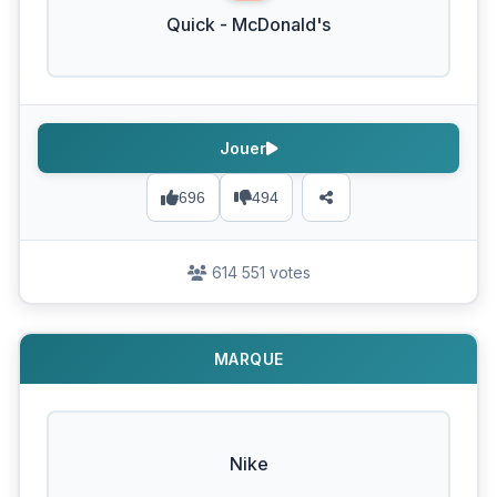
Quick - McDonald's
Jouer
696
494
614 551 votes
MARQUE
Nike