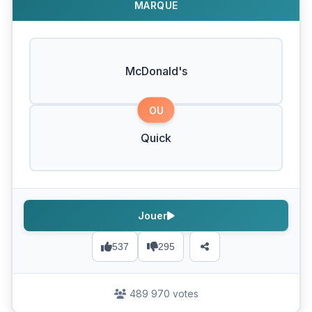
MARQUE
McDonald's
OU
Quick
Jouer
537
295
489 970 votes