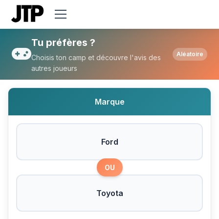
Tu préfères Ford ou Toyota ?
Tu préfères ?
Aléatoire
Choisis ton camp et découvre l'avis des
autres joueurs
Marque
Ford
OU
Toyota