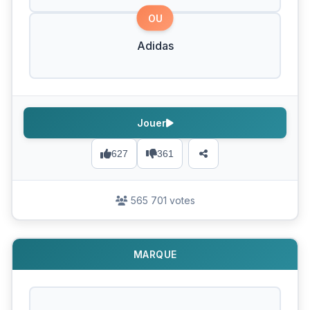
OU
Adidas
Jouer
627
361
565 701 votes
MARQUE