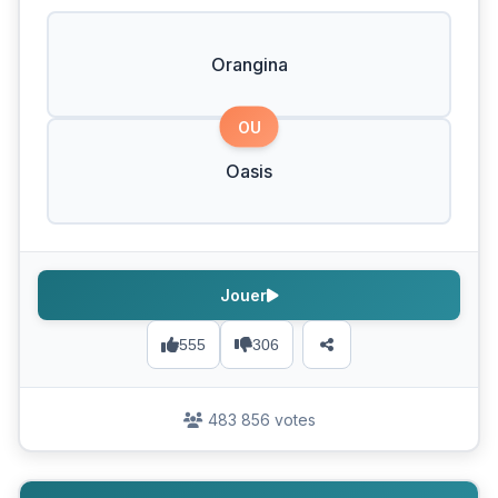
Orangina
OU
Oasis
Jouer
555
306
483 856 votes