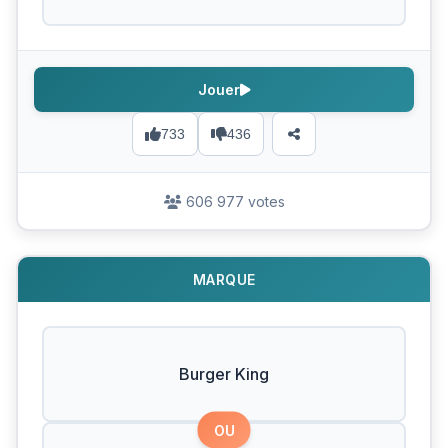
Jouer
733
436
606 977 votes
MARQUE
Burger King
OU