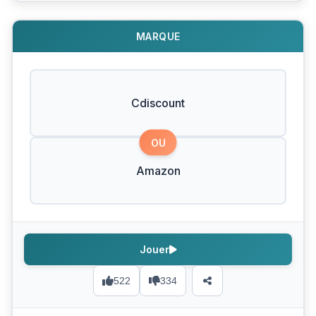
MARQUE
Cdiscount
OU
Amazon
Jouer
522
334