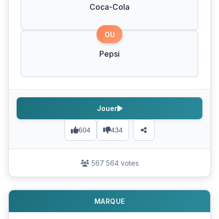
Coca-Cola
OU
Pepsi
Jouer
604
434
567 564 votes
MARQUE