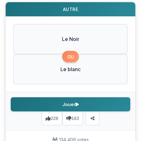
AUTRE
Le Noir
OU
Le blanc
Jouer
228
163
134 409 votes