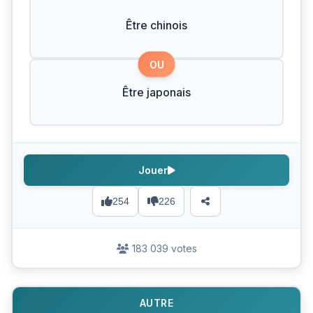
Être chinois
OU
Être japonais
Jouer
254
226
183 039 votes
AUTRE