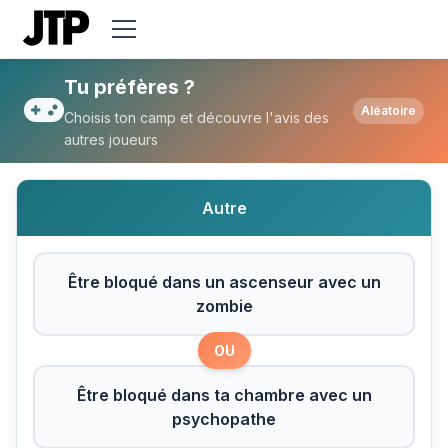
Tu préfères Être bloqué dans un ascense
Tu préfères ?
Aléatoire
Choisis ton camp et découvre l'avis des
autres joueurs
Autre
Être bloqué dans un ascenseur avec un
zombie
OU
Être bloqué dans ta chambre avec un
psychopathe