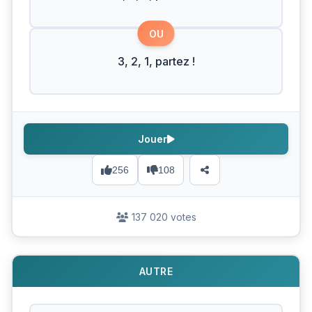
OU
3, 2, 1, partez !
Jouer
256
108
137 020 votes
AUTRE