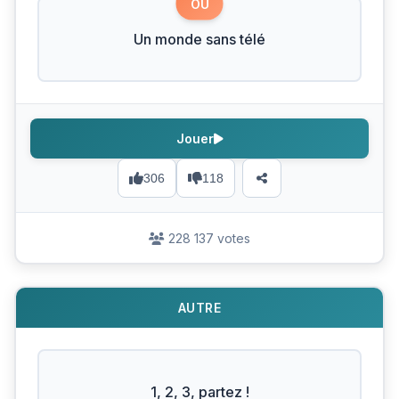
OU
Un monde sans télé
Jouer
306
118
228 137 votes
AUTRE
1, 2, 3, partez !