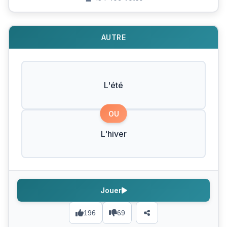
AUTRE
L'été
OU
L'hiver
Jouer
196
69