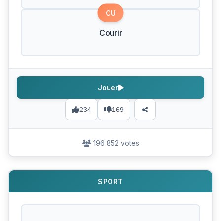
OU
Courir
Jouer
234
169
196 852 votes
SPORT