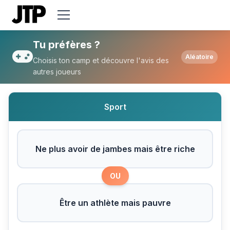
Tu préfères Ne plus avoir de jambes mais 
Tu préfères ?
Aléatoire
Choisis ton camp et découvre l'avis des
autres joueurs
Sport
Ne plus avoir de jambes mais être riche
OU
Être un athlète mais pauvre