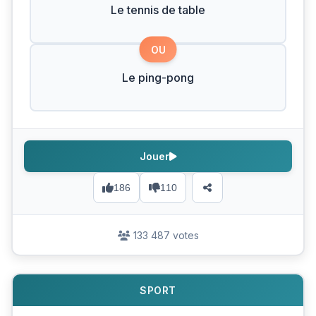
Le tennis de table
OU
Le ping-pong
Jouer
186
110
133 487 votes
SPORT