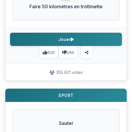
Faire 50 kilomètres en trottinette
Jouer
410
184
355 621 votes
SPORT
Sauter