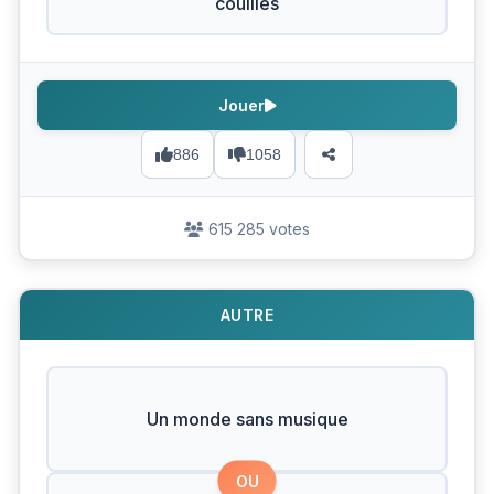
couilles
Jouer
886
1058
615 285 votes
AUTRE
Un monde sans musique
OU