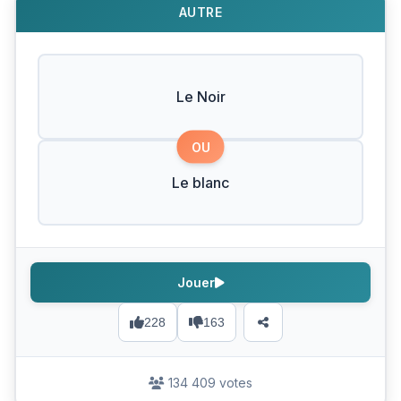
AUTRE
Le Noir
OU
Le blanc
Jouer
228
163
134 409 votes