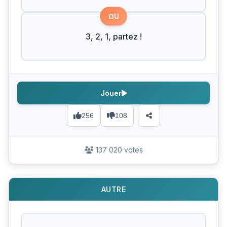
OU
3, 2, 1, partez !
Jouer
256
108
137 020 votes
AUTRE