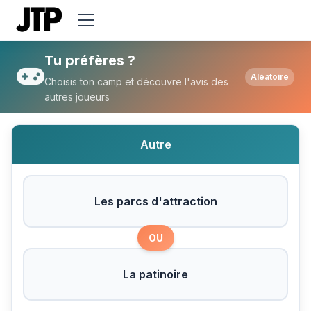
Tu préfères Les parcs d'attraction ou La 
Tu préfères ?
Aléatoire
Choisis ton camp et découvre l'avis des
autres joueurs
Autre
Les parcs d'attraction
OU
La patinoire