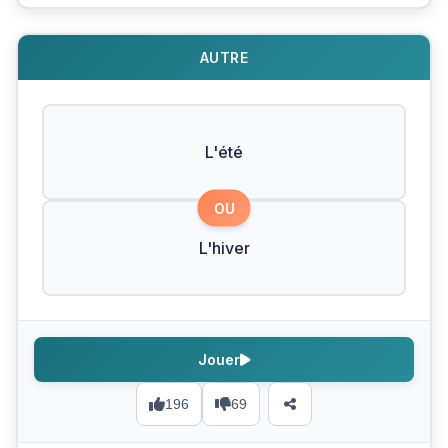
AUTRE
L'été
OU
L'hiver
Jouer
196
69