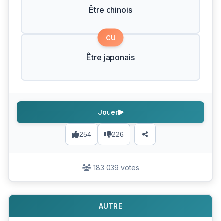
Être chinois
OU
Être japonais
Jouer
254
226
183 039 votes
AUTRE