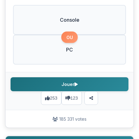
Console
OU
PC
Jouer
253
123
185 331 votes