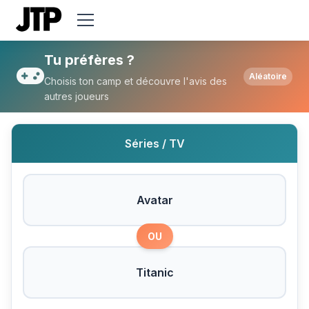
Tu préfères Avatar ou Titanic ?
Tu préfères ?
Aléatoire
Choisis ton camp et découvre l'avis des
autres joueurs
Séries / TV
Avatar
OU
Titanic