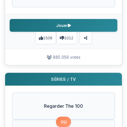
Jouer
1508
1012
885 056 votes
SÉRIES / TV
Regarder The 100
OU