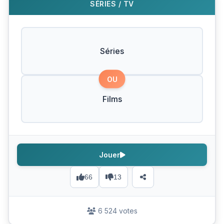
SÉRIES / TV
Séries
OU
Films
Jouer
66
13
6 524 votes