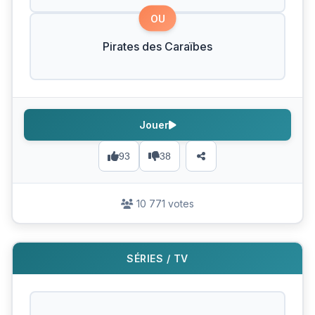
OU
Pirates des Caraïbes
Jouer
93
38
10 771 votes
SÉRIES / TV