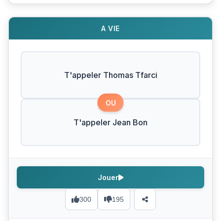
A VIE
T'appeler Thomas Tfarci
OU
T'appeler Jean Bon
Jouer
300
195