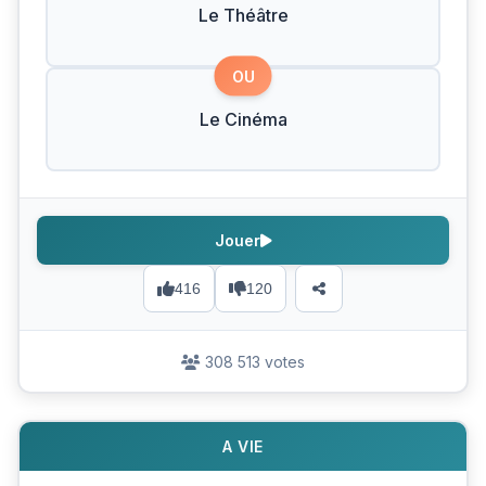
Le Théâtre
OU
Le Cinéma
Jouer
416
120
308 513 votes
A VIE