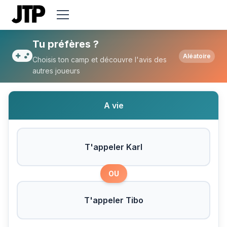
Tu préfères T'appeler Karl ou T'appeler 
Tu préfères ?
Aléatoire
Choisis ton camp et découvre l'avis des
autres joueurs
A vie
T'appeler Karl
OU
T'appeler Tibo