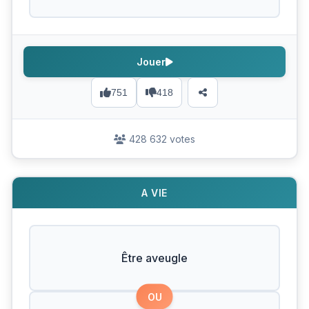
Jouer
751
418
428 632 votes
A VIE
Être aveugle
OU