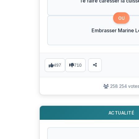
Te faire caresser la cuiss
OU
Embrasser Marine L
497
710
258 254 vote
ACTUALITÉ