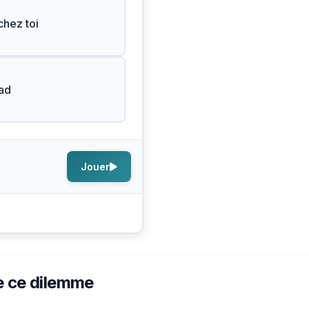
chez toi
ad
Jouer
e ce dilemme