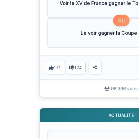
Voir le XV de France gagner le To
OU
Le voir gagner la Coup
171
174
98 366 votes
ACTUALITÉ