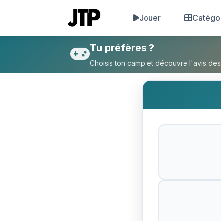
Jouer
Catégo
Tu préfères Les drones ou L
Tu préfères ?
Choisis ton camp et découvre l'avis des