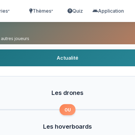
ries
Thèmes
Quiz
Application
es hoverboards ?
 autres joueurs
Actualité
Les drones
OU
Les hoverboards