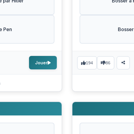
e par Hitler
Bosser à 
e Pen
Bosser 
Jouer
194
86
s