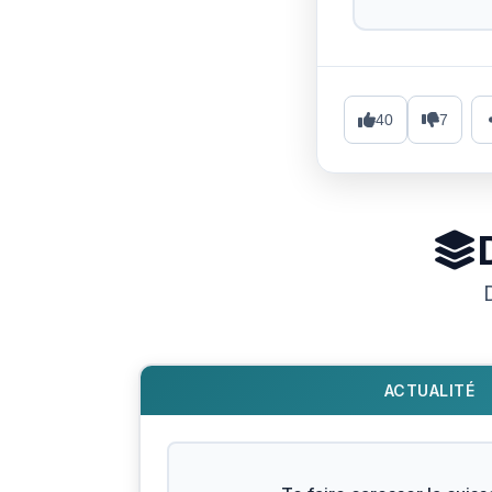
40
7
ACTUALITÉ