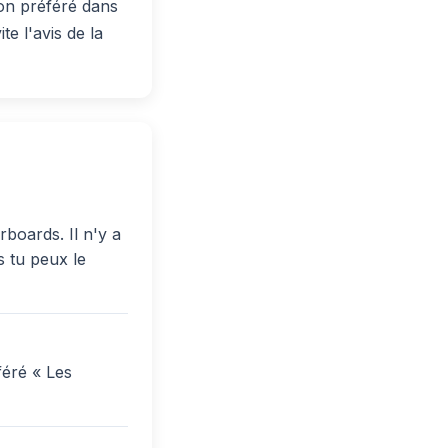
ton préféré dans
e l'avis de la
boards. Il n'y a
s tu peux le
féré « Les