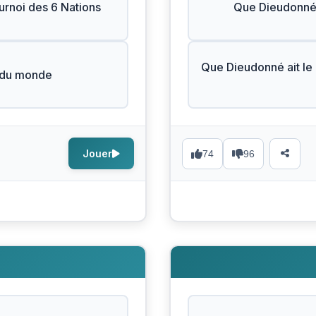
urnoi des 6 Nations
Que Dieudonné s
Que Dieudonné ait le d
e du monde
Jouer
74
96