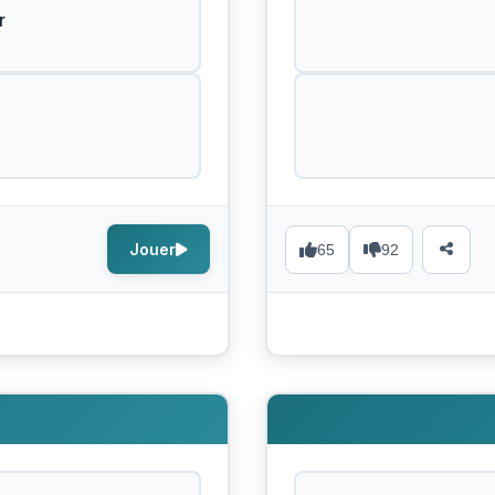
r
Jouer
65
92