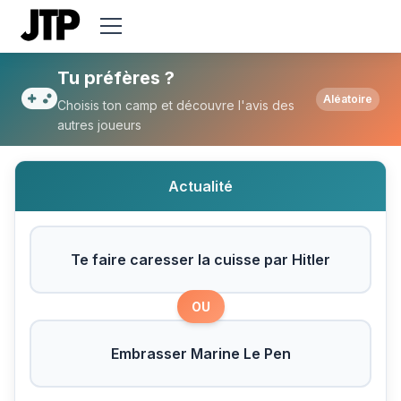
Tu préfères Te faire caresser la cuisse p
Tu préfères ?
Aléatoire
Choisis ton camp et découvre l'avis des
autres joueurs
Actualité
Te faire caresser la cuisse par Hitler
OU
Embrasser Marine Le Pen