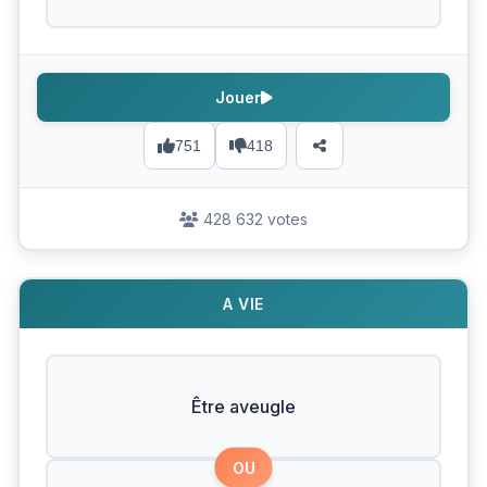
Jouer
751
418
428 632 votes
A VIE
Être aveugle
OU