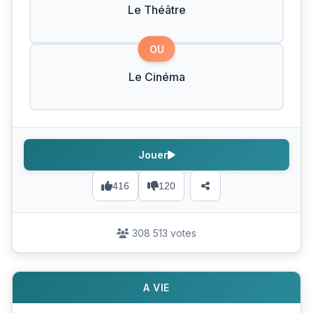
Le Théâtre
OU
Le Cinéma
Jouer
416
120
308 513 votes
A VIE