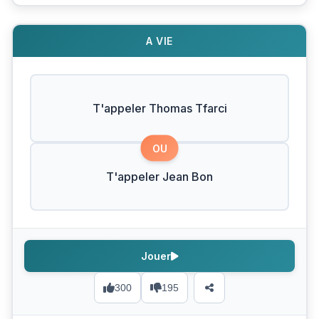
A VIE
T'appeler Thomas Tfarci
OU
T'appeler Jean Bon
Jouer
300
195