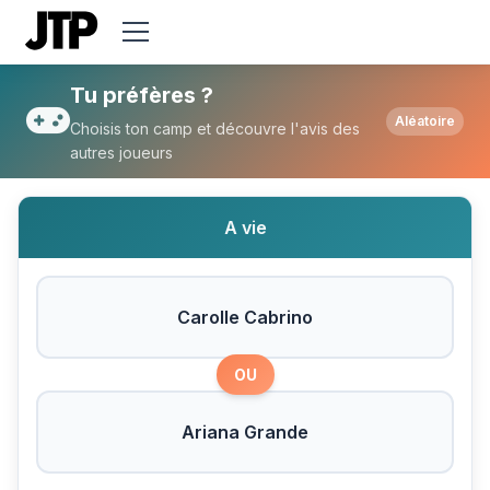
Tu préfères Carolle Cabrino ou Ariana G
Tu préfères ?
Aléatoire
Choisis ton camp et découvre l'avis des
autres joueurs
A vie
Carolle Cabrino
OU
Ariana Grande