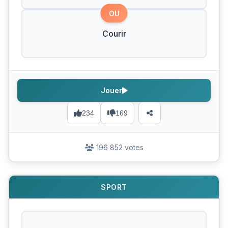
OU
Courir
Jouer
234
169
196 852 votes
SPORT