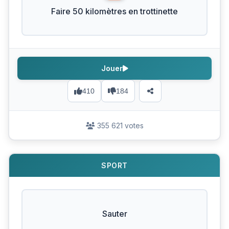
Faire 50 kilomètres en trottinette
Jouer
410
184
355 621 votes
SPORT
Sauter