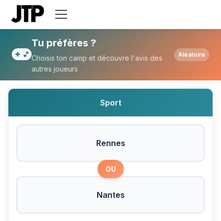
Tu préfères Rennes ou Nantes ?
Tu préfères ?
Aléatoire
Choisis ton camp et découvre l'avis des
autres joueurs
Sport
Rennes
OU
Nantes