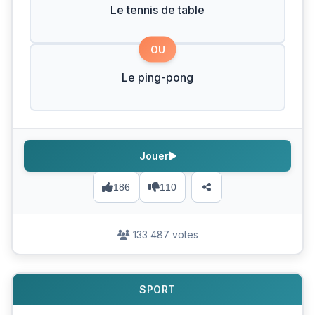
Le tennis de table
OU
Le ping-pong
Jouer
186
110
133 487 votes
SPORT