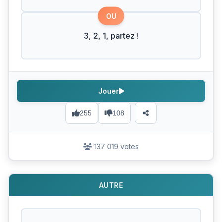
OU
3, 2, 1, partez !
Jouer
255
108
137 019 votes
AUTRE