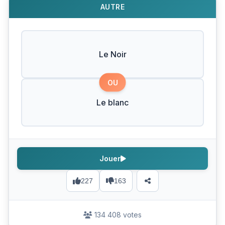
AUTRE
Le Noir
OU
Le blanc
Jouer
227
163
134 408 votes