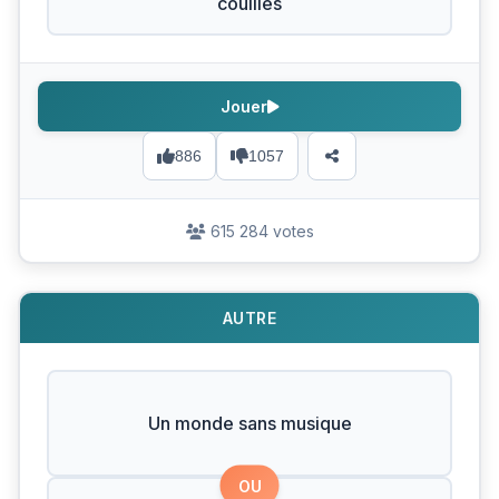
couilles
Jouer
886
1057
615 284 votes
AUTRE
Un monde sans musique
OU