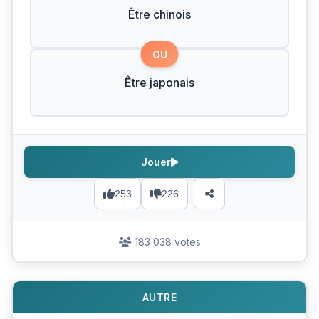
Être chinois
OU
Être japonais
Jouer
253
226
183 038 votes
AUTRE