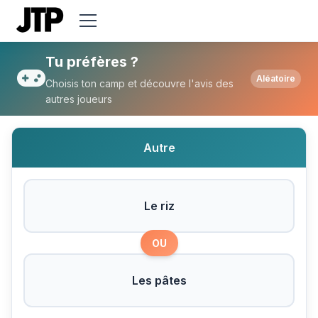
Tu préfères Le riz ou Les pâtes ?
Tu préfères ?
Aléatoire
Choisis ton camp et découvre l'avis des
autres joueurs
Autre
Le riz
OU
Les pâtes