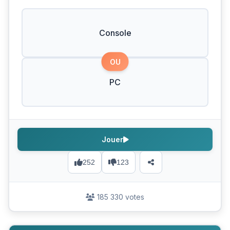
Console
OU
PC
Jouer
252
123
185 330 votes