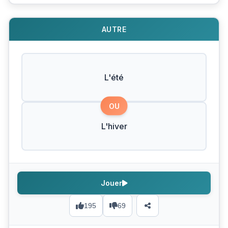
AUTRE
L'été
OU
L'hiver
Jouer
195
69