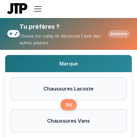
Tu préfères Chaussures Lacoste ou Chau
Tu préfères ?
Aléatoire
Choisis ton camp et découvre l'avis des
autres joueurs
Marque
Chaussures Lacoste
OU
Chaussures Vans