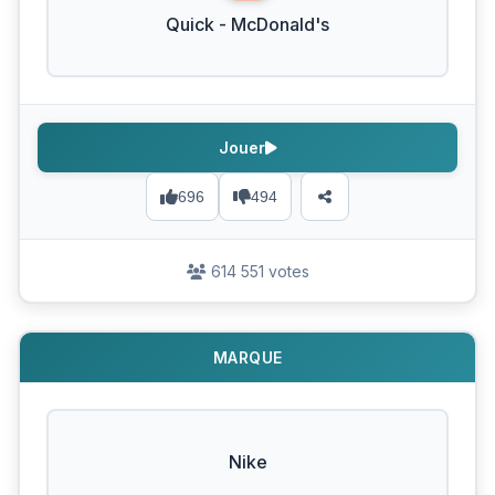
Quick - McDonald's
Jouer
696
494
614 551 votes
MARQUE
Nike