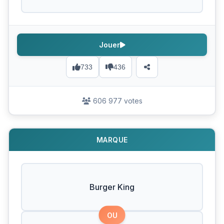
Jouer
733
436
606 977 votes
MARQUE
Burger King
OU