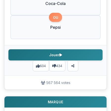
Coca-Cola
OU
Pepsi
Jouer
604
434
567 564 votes
MARQUE