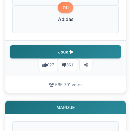
OU
Adidas
Jouer
627
361
565 701 votes
MARQUE