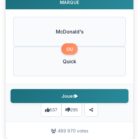
MARQUE
McDonald's
OU
Quick
Jouer
537
295
489 970 votes