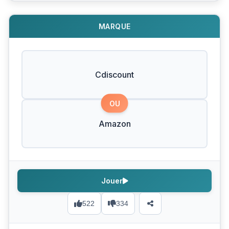
MARQUE
Cdiscount
OU
Amazon
Jouer
522
334