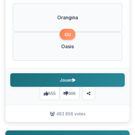
Orangina
OU
Oasis
Jouer
555
306
483 856 votes