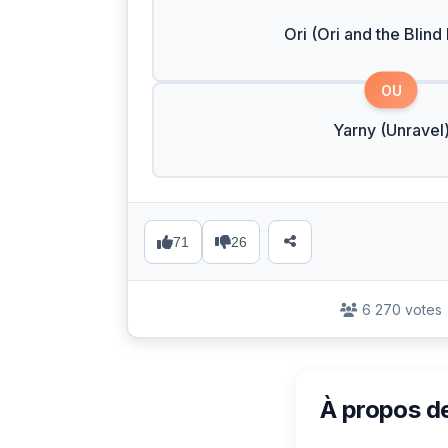
Ori (Ori and the Blind
OU
Yarny (Unravel
71
26
6 270 votes
À propos d