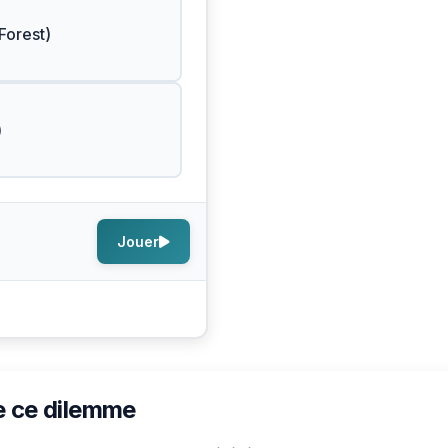
 Forest)
)
Jouer
e ce dilemme