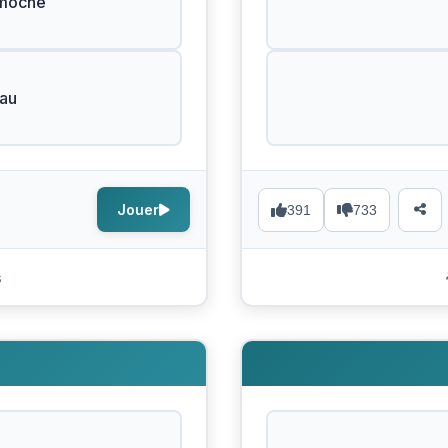
 moche
eau
Jouer
391
733
s