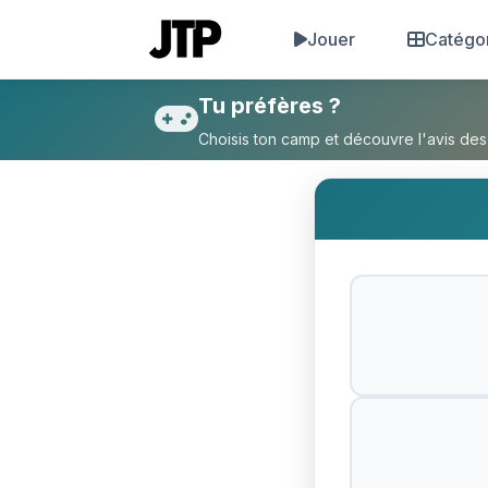
Jouer
Catégo
Tu préfères Zorro dans (One 
Tu préfères ?
Choisis ton camp et découvre l'avis des