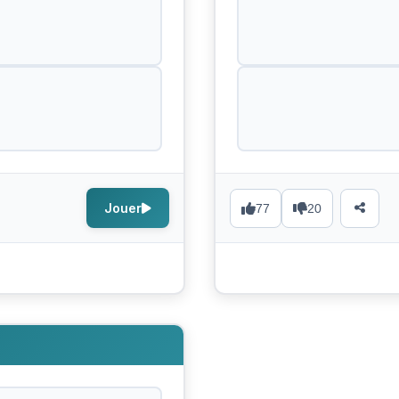
Jouer
77
20