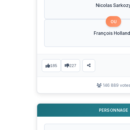
Nicolas Sarkoz
OU
François Hollan
185
227
146 889 vote
PERSONNAGE