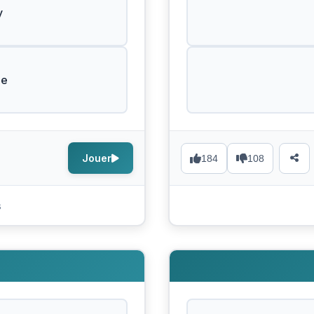
y
de
Jouer
184
108
s