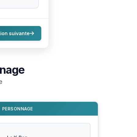
ion suivante
nnage
e
PERSONNAGE