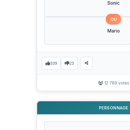
Sonic
OU
Mario
339
23
12 789 votes
PERSONNAGE