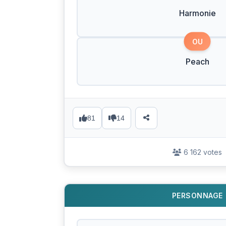
Harmonie
OU
Peach
81
14
6 162 votes
PERSONNAGE