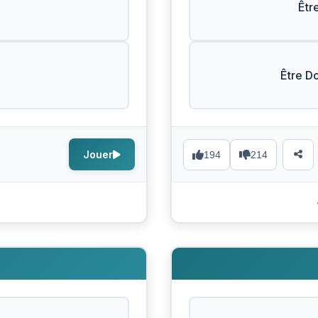
Êtr
Être D
Jouer
194
214