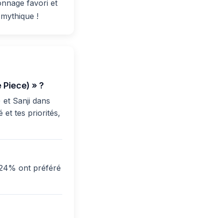
onnage favori et
mythique !
 Piece) » ?
 et Sanji dans
et tes priorités,
 24% ont préféré