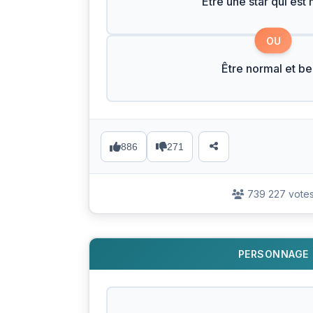
Être une star qui est
OU
Être normal et b
886
271
739 227 vote
PERSONNAGE