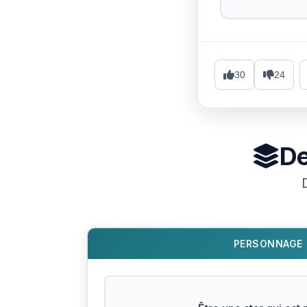
30
24
De
PERSONNAGE