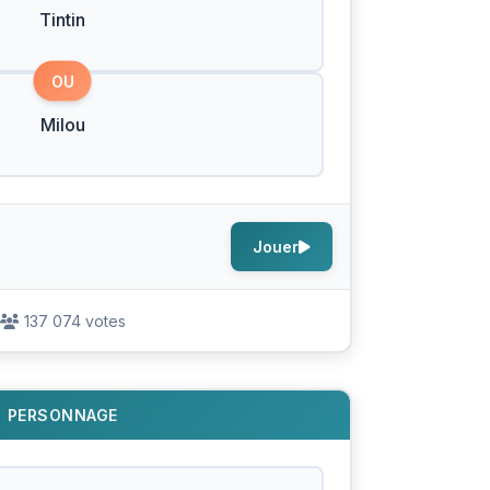
Tintin
OU
Milou
Jouer
137 074 votes
PERSONNAGE