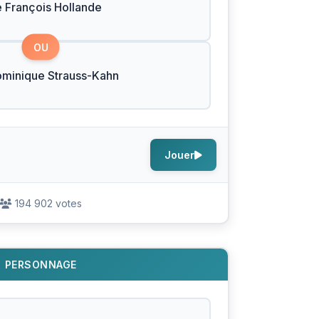
e François Hollande
OU
ominique Strauss-Kahn
Jouer
194 902 votes
PERSONNAGE