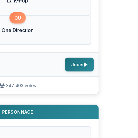
La K-Pop
OU
One Direction
Jouer
347 403 votes
PERSONNAGE