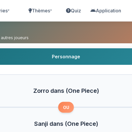
ries
Thèmes
Quiz
Application
Piece) ou Sanji dans (One Piece) ?
 autres joueurs
Personnage
Zorro dans (One Piece)
OU
Sanji dans (One Piece)