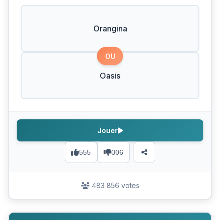
Orangina
OU
Oasis
Jouer
555
306
483 856 votes