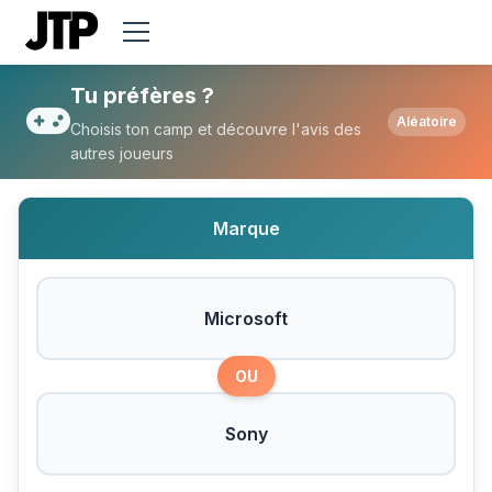
Tu préfères Microsoft ou Sony ?
Tu préfères ?
Aléatoire
Choisis ton camp et découvre l'avis des
autres joueurs
Marque
Microsoft
OU
Sony