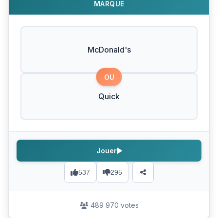
MARQUE
McDonald's
OU
Quick
Jouer
537
295
489 970 votes