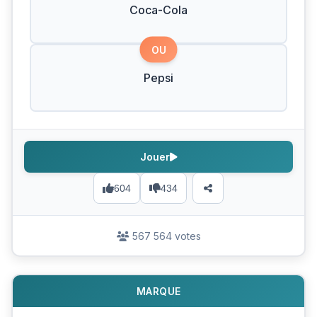
Coca-Cola
OU
Pepsi
Jouer
604
434
567 564 votes
MARQUE