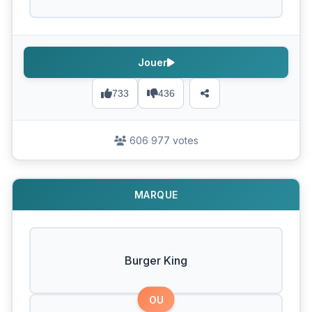
Jouer
733
436
606 977 votes
MARQUE
Burger King
OU