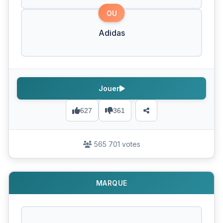
OU
Adidas
Jouer
627
361
565 701 votes
MARQUE