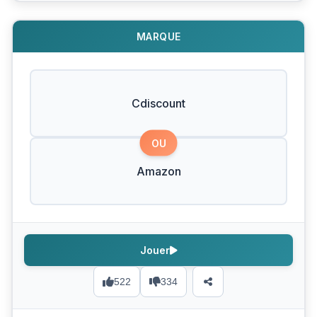
MARQUE
Cdiscount
OU
Amazon
Jouer
522
334