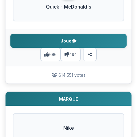
Quick - McDonald's
Jouer
696
494
614 551 votes
MARQUE
Nike