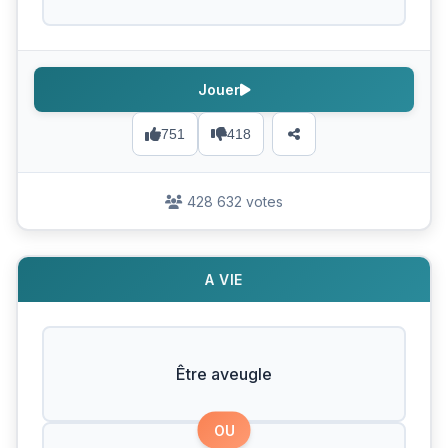
Jouer
751
418
428 632 votes
A VIE
Être aveugle
OU