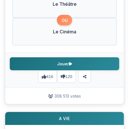
Le Théâtre
OU
Le Cinéma
Jouer
416
120
308 513 votes
A VIE