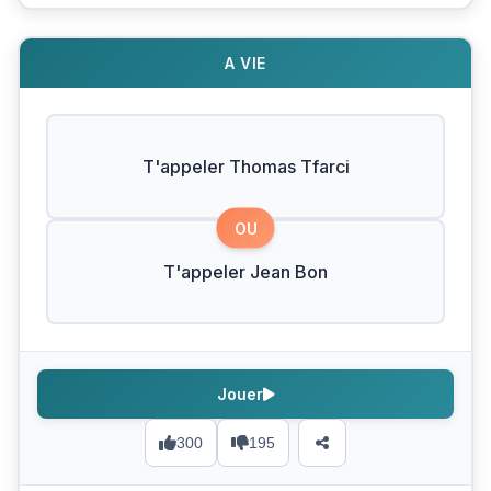
A VIE
T'appeler Thomas Tfarci
OU
T'appeler Jean Bon
Jouer
300
195