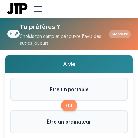
Tu préfères Être un portable ou Être un o
Tu préfères ?
Aléatoire
Choisis ton camp et découvre l'avis des
autres joueurs
A vie
Être un portable
OU
Être un ordinateur