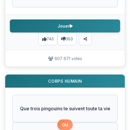
Jouer
743
353
607 671 votes
CORPS HUMAIN
Que trois pingouins te suivent toute ta vie
OU