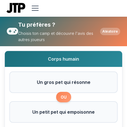
Tu préfères Un gros pet qui résonne ou U
Tu préfères ?
Aléatoire
Choisis ton camp et découvre l'avis des
autres joueurs
Corps humain
Un gros pet qui résonne
OU
Un petit pet qui empoisonne