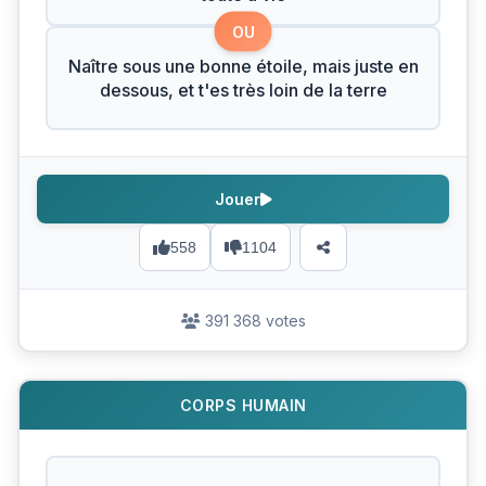
OU
Naître sous une bonne étoile, mais juste en
dessous, et t'es très loin de la terre
Jouer
558
1104
391 368 votes
CORPS HUMAIN