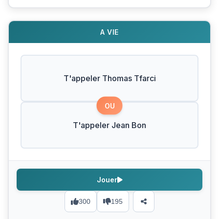
A VIE
T'appeler Thomas Tfarci
OU
T'appeler Jean Bon
Jouer
300
195