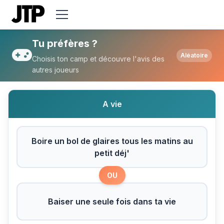
Tu préfères Boire un bol de glaires tous le
Tu préfères ?
Aléatoire
Choisis ton camp et découvre l'avis des
autres joueurs
A vie
Boire un bol de glaires tous les matins au
petit déj'
OU
Baiser une seule fois dans ta vie