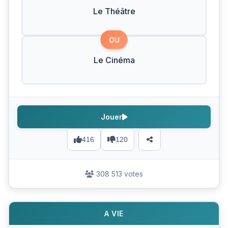
Le Théâtre
OU
Le Cinéma
Jouer
416
120
308 513 votes
A VIE