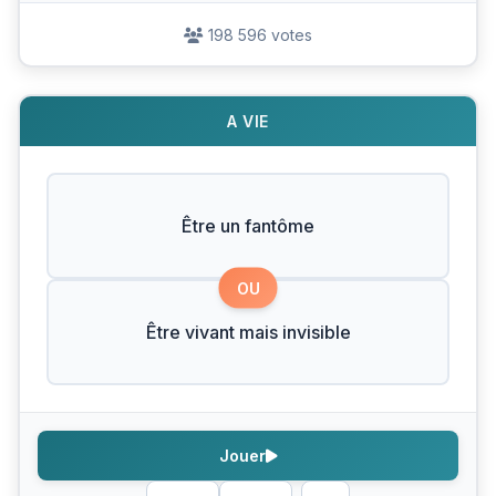
198 596 votes
A VIE
Être un fantôme
OU
Être vivant mais invisible
Jouer