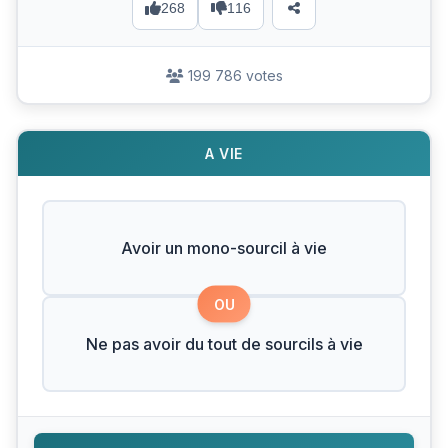
268
116
199 786 votes
A VIE
Avoir un mono-sourcil à vie
OU
Ne pas avoir du tout de sourcils à vie