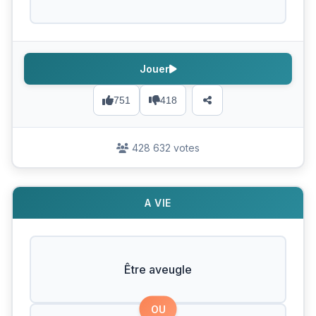
Jouer
751
418
428 632 votes
A VIE
Être aveugle
OU