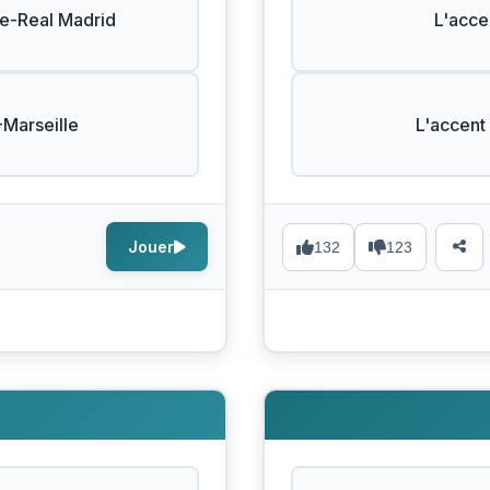
ne-Real Madrid
L'acce
-Marseille
L'accent
Jouer
132
123