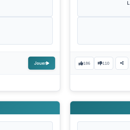
L
Jouer
186
110
s