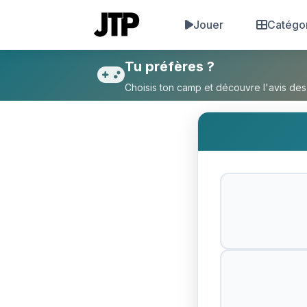
Jouer
Catégo
Tu préfères Vélo tout-terrai
Tu préfères ?
Choisis ton camp et découvre l'avis des