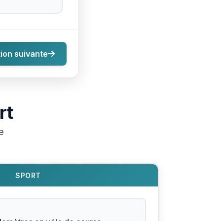
ion suivante
rt
e
SPORT