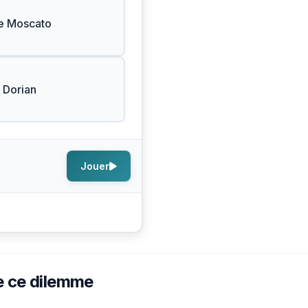
de Moscato
 Dorian
Jouer
e ce dilemme