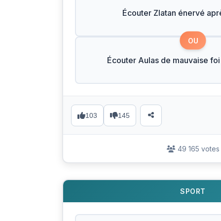
Écouter Zlatan énervé apr
OU
Écouter Aulas de mauvaise foi
103
145
49 165 votes
SPORT