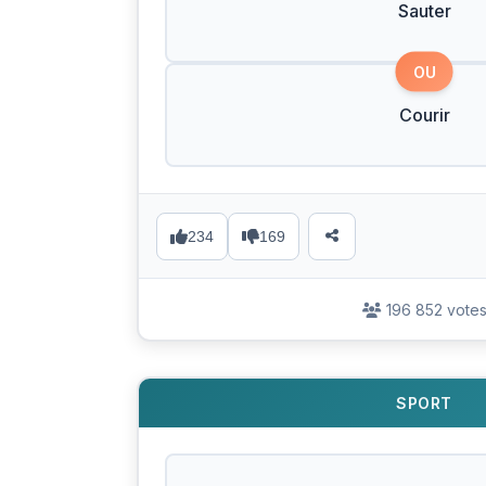
Sauter
OU
Courir
234
169
196 852 vote
SPORT