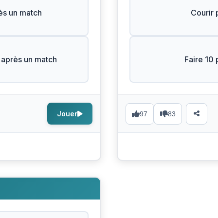
ès un match
Courir 
 après un match
Faire 10 
Jouer
97
83