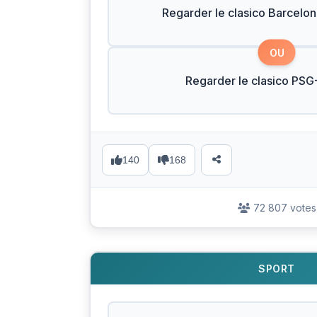
Regarder le clasico Barcelo
OU
Regarder le clasico PSG
140
168
72 807 votes
SPORT