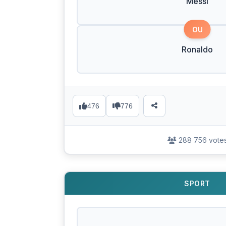
Messi
OU
Ronaldo
476
776
288 756 vote
SPORT