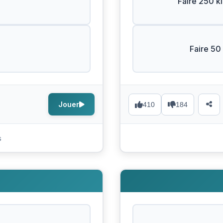
Faire 250 k
Faire 50 
Jouer
410
184
s