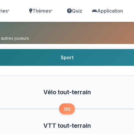
ries
Thèmes
Quiz
Application
n ou VTT tout-terrain ?
 autres joueurs
Sport
Vélo tout-terrain
OU
VTT tout-terrain