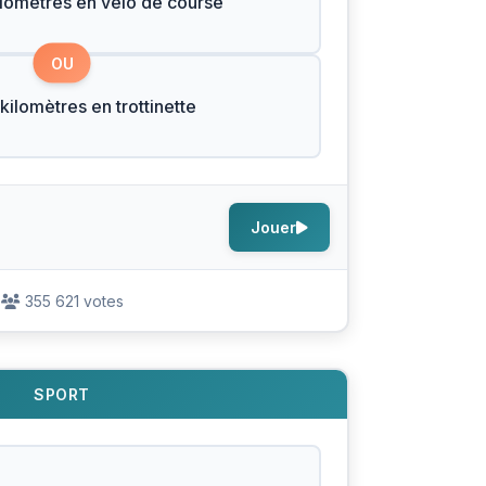
ilomètres en vélo de course
OU
kilomètres en trottinette
Jouer
355 621 votes
SPORT