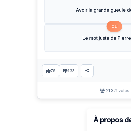
Avoir la grande gueule 
OU
Le mot juste de Pierre
76
133
21 321 votes
À propos d