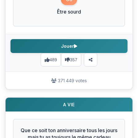
Être sourd
Jouer
489
357
371 449 votes
A VIE
Que ce soit ton anniversaire tous les jours
mais tu as toujours le même cadeau