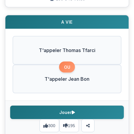
A VIE
T'appeler Thomas Tfarci
OU
T'appeler Jean Bon
Jouer
300
195