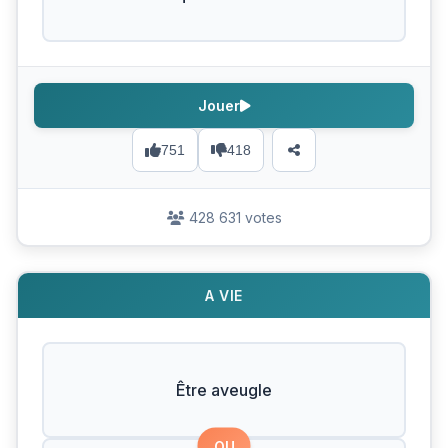
Jouer
751
418
428 631 votes
A VIE
Être aveugle
OU