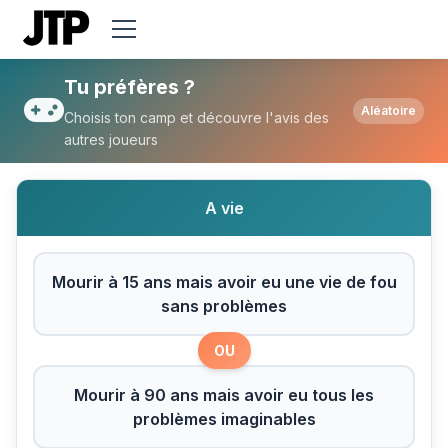
Tu préfères Mourir à 15 ans mais avoir e
Tu préfères ?
Aléatoire
Choisis ton camp et découvre l'avis des
autres joueurs
A vie
Mourir à 15 ans mais avoir eu une vie de fou
sans problèmes
OU
Mourir à 90 ans mais avoir eu tous les
problèmes imaginables