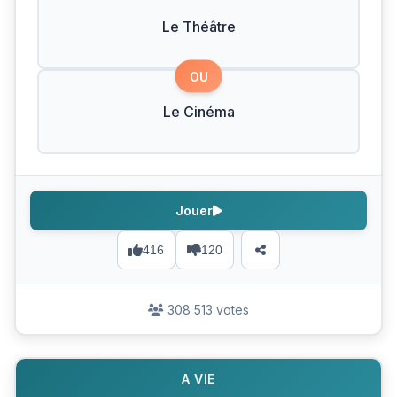
Le Théâtre
OU
Le Cinéma
Jouer
416
120
308 513 votes
A VIE