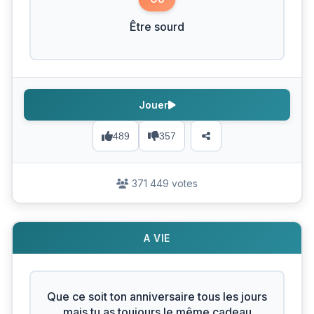
Être sourd
Jouer
489
357
371 449 votes
A VIE
Que ce soit ton anniversaire tous les jours
mais tu as toujours le même cadeau