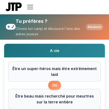
Tu préfères Être un super-héros mais être
Tu préfères ?
Aléatoire
Choisis ton camp et découvre l'avis des
autres joueurs
A vie
Être un super-héros mais être extrêmement
laid
OU
Être beau mais recherché pour meurtres
sur la terre entière