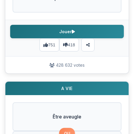
Jouer
751
418
428 632 votes
A VIE
Être aveugle
OU