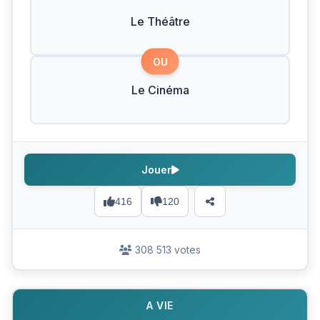
Le Théâtre
OU
Le Cinéma
Jouer
416
120
308 513 votes
A VIE