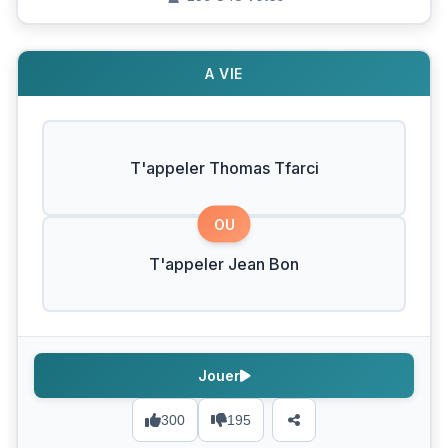
A VIE
T'appeler Thomas Tfarci
OU
T'appeler Jean Bon
Jouer
300
195