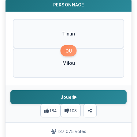
PERSONNAGE
Tintin
OU
Milou
Jouer
184
108
137 075 votes