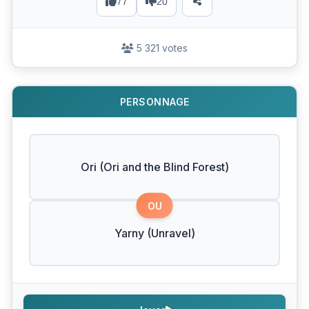
77
20
5 321 votes
PERSONNAGE
Ori (Ori and the Blind Forest)
OU
Yarny (Unravel)