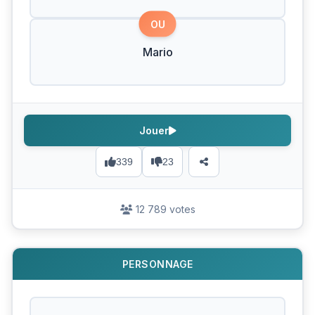
OU
Mario
Jouer
339
23
12 789 votes
PERSONNAGE