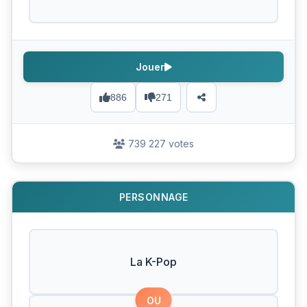
Jouer
886
271
739 227 votes
PERSONNAGE
La K-Pop
OU