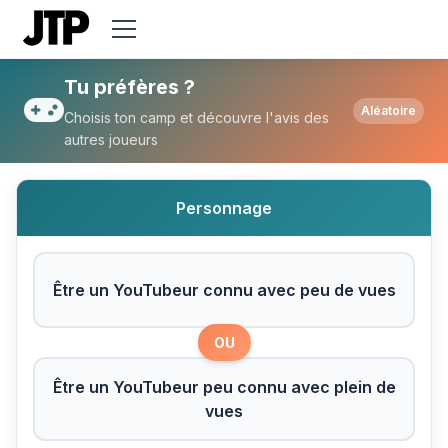
Tu préfères Être un YouTubeur connu ave
Tu préfères ?
Aléatoire
Choisis ton camp et découvre l'avis des
autres joueurs
Personnage
Être un YouTubeur connu avec peu de vues
OU
Être un YouTubeur peu connu avec plein de
vues