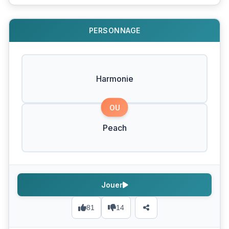
PERSONNAGE
Harmonie
OU
Peach
Jouer
81
14