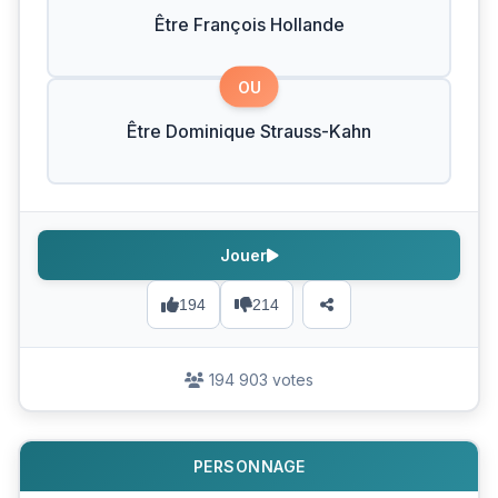
Être François Hollande
OU
Être Dominique Strauss-Kahn
Jouer
194
214
194 903 votes
PERSONNAGE