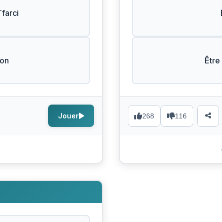
farci
Bon
Être
Jouer
268
116
s