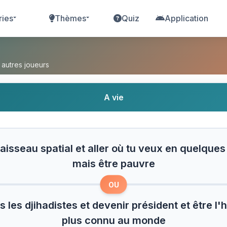
ries
Thèmes
Quiz
Application
u spatial et aller où tu veux en quelques second
 autres joueurs
A vie
vaisseau spatial et aller où tu veux en quelque
mais être pauvre
OU
s les djihadistes et devenir président et être l
plus connu au monde