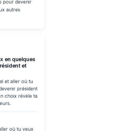
es pour devenir
ux autres
eux en quelques
résident et
l et aller où tu
devenir président
n choix révèle ta
ueurs.
aller où tu veux