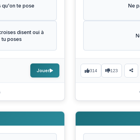
s qu'on te pose
Ne pa
roises disent oui à
N
e tu poses
Jouer
314
123
s