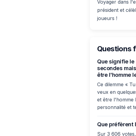
Voyager dans l'e
président et cél
joueurs !
Questions 
Que signifie le
secondes mais 
être l'homme l
Ce dilemme « Tu p
veux en quelques
et être l'homme 
personnalité et t
Que préfèrent l
Sur 3 606 votes,