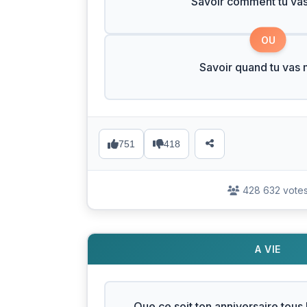
Savoir comment tu vas
OU
Savoir quand tu vas 
751
418
428 632 vote
A VIE
Que ce soit ton anniversaire tous 