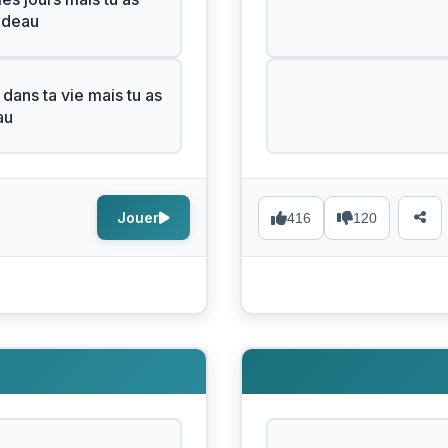
adeau
 dans ta vie mais tu as
au
Jouer
416
120