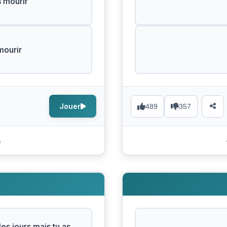
 mourir
mourir
Jouer
489
357
s
les jours mais tu as