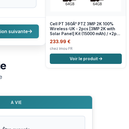
Cell PT 360Â° PTZ 3MP 2K 100%
Wireless-UK - 2pcs [3MP 2K with
ion suivante
Solar Panel] Kit (15000 mAh) / +2pcs
64GB Memory Card
233.99 €
chez Imou FR
Voir le produit
ie
e
A VIE