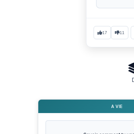
17
11
A VIE