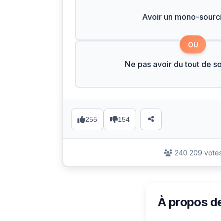
Avoir un mono-sourci
OU
Ne pas avoir du tout de so
255
154
240 209 vote
À propos d