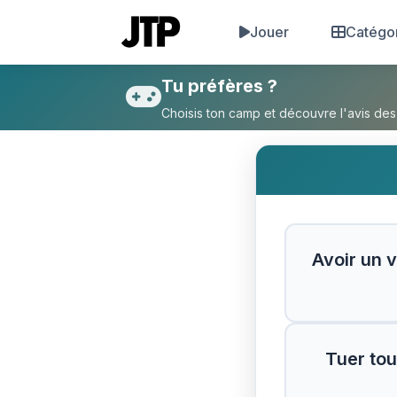
Jouer
Catégo
Tu préfères Avoir un vaissea
Tu préfères ?
Choisis ton camp et découvre l'avis des
Avoir un 
Tuer tou