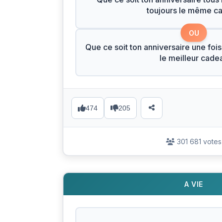
toujours le même c
OU
Que ce soit ton anniversaire une fois
le meilleur cade
474
205
301 681 votes
A VIE