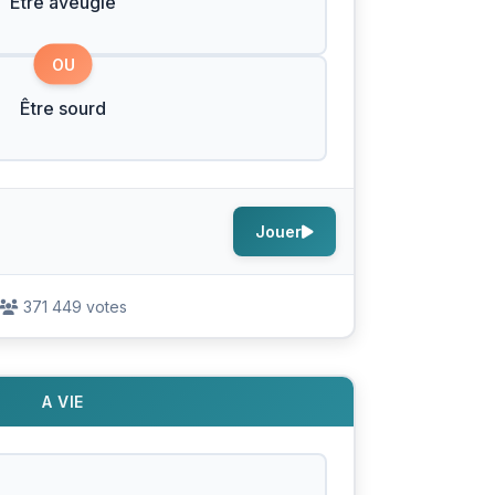
Être aveugle
OU
Être sourd
Jouer
371 449 votes
A VIE