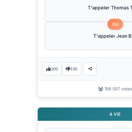
T'appeler Thomas T
OU
T'appeler Jean 
300
195
198 597 vote
A VIE