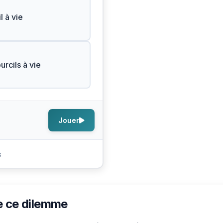
l à vie
urcils à vie
Jouer
s
e ce dilemme