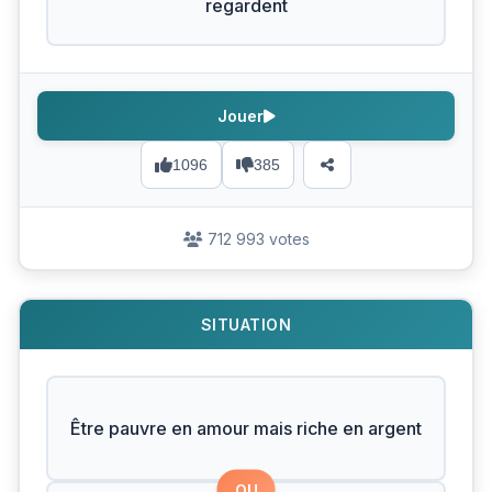
regardent
Jouer
1096
385
712 993 votes
SITUATION
Être pauvre en amour mais riche en argent
OU