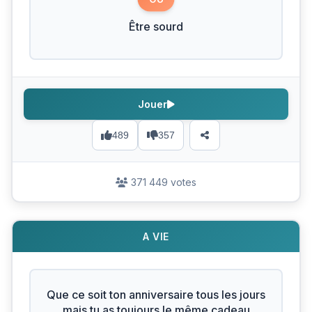
Être sourd
Jouer
489
357
371 449 votes
A VIE
Que ce soit ton anniversaire tous les jours
mais tu as toujours le même cadeau