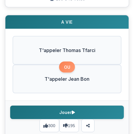
A VIE
T'appeler Thomas Tfarci
OU
T'appeler Jean Bon
Jouer
300
195