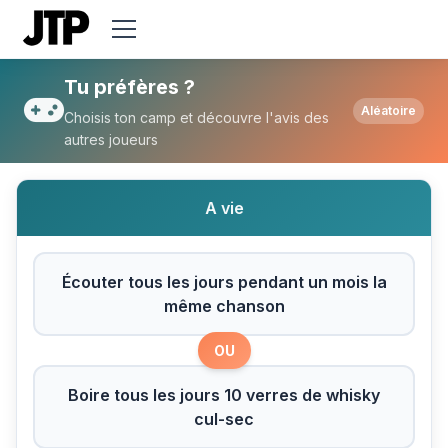
Tu préfères Écouter tous les jours penda
Tu préfères ?
Aléatoire
Choisis ton camp et découvre l'avis des
autres joueurs
A vie
Écouter tous les jours pendant un mois la
même chanson
OU
Boire tous les jours 10 verres de whisky
cul-sec