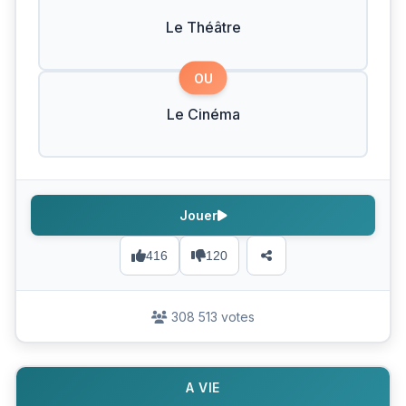
Le Théâtre
OU
Le Cinéma
Jouer
416
120
308 513 votes
A VIE