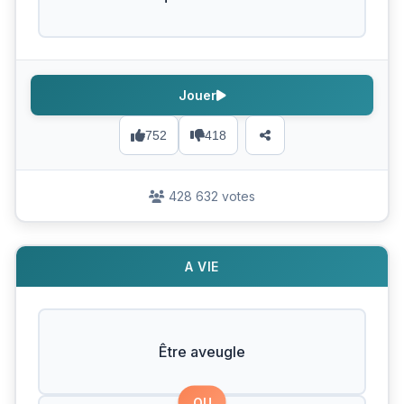
Jouer
752
418
428 632 votes
A VIE
Être aveugle
OU