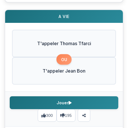
A VIE
T'appeler Thomas Tfarci
OU
T'appeler Jean Bon
Jouer
300
195