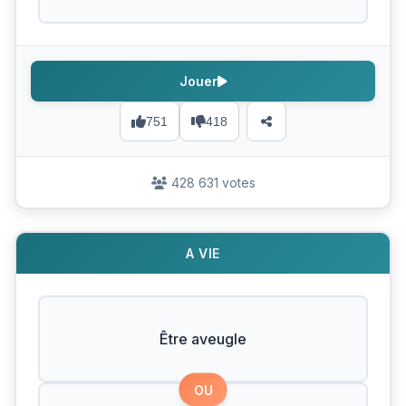
Jouer
751
418
428 631 votes
A VIE
Être aveugle
OU