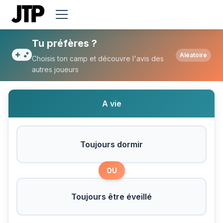
Tu préfères Toujours dormir ou Toujours ê
Tu préfères ?
Aléatoire
Choisis ton camp et découvre l'avis des
autres joueurs
A vie
Toujours dormir
OU
Toujours être éveillé