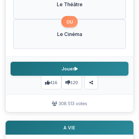
Le Théâtre
OU
Le Cinéma
Jouer
416
120
308 513 votes
A VIE