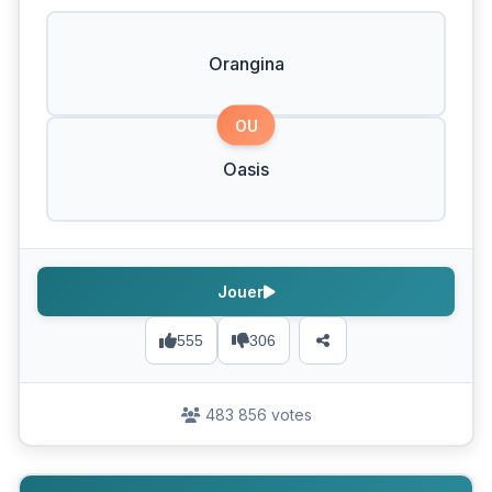
Orangina
OU
Oasis
Jouer
555
306
483 856 votes