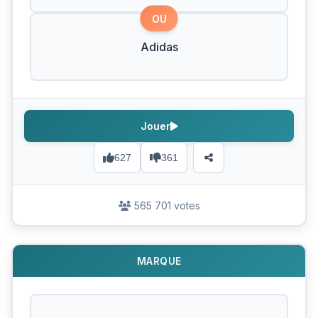
OU
Adidas
Jouer
627
361
565 701 votes
MARQUE