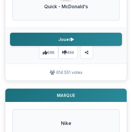
Quick - McDonald's
Jouer
696
494
614 551 votes
MARQUE
Nike