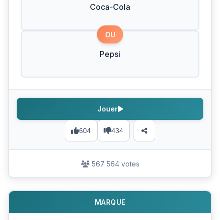
Coca-Cola
OU
Pepsi
Jouer
604
434
567 564 votes
MARQUE