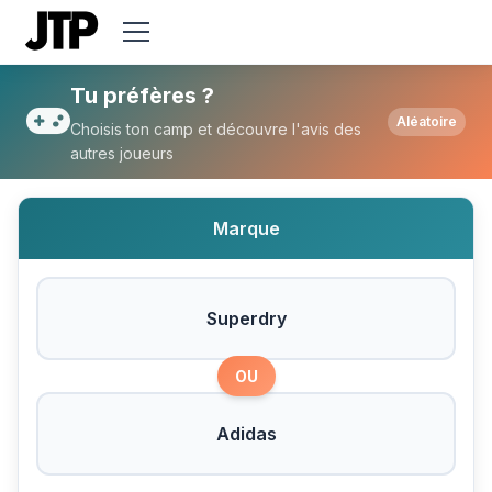
Tu préfères Superdry ou Adidas ?
Tu préfères ?
Aléatoire
Choisis ton camp et découvre l'avis des
autres joueurs
Marque
Superdry
OU
Adidas