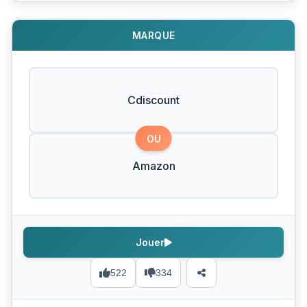
MARQUE
Cdiscount
OU
Amazon
Jouer
522
334