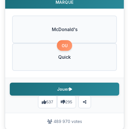
MARQUE
McDonald's
OU
Quick
Jouer
537
295
489 970 votes