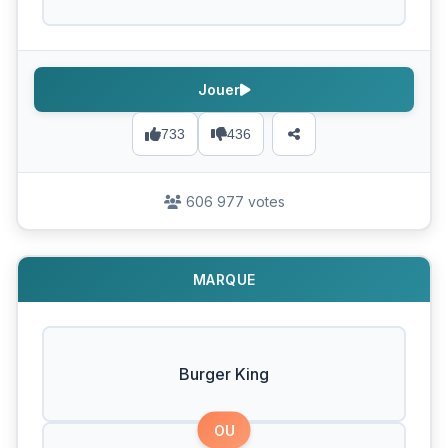
Jouer
733
436
606 977 votes
MARQUE
Burger King
OU