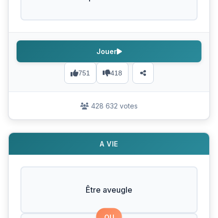
Jouer
751
418
428 632 votes
A VIE
Être aveugle
OU