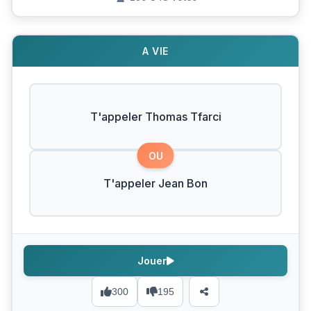
A VIE
T'appeler Thomas Tfarci
OU
T'appeler Jean Bon
Jouer
300
195