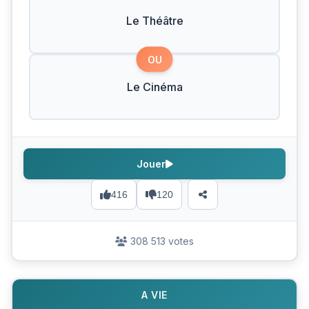
Le Théâtre
OU
Le Cinéma
Jouer
416
120
308 513 votes
A VIE