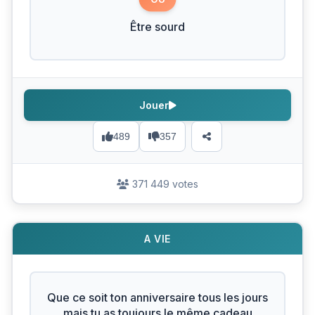
Être sourd
Jouer
489
357
371 449 votes
A VIE
Que ce soit ton anniversaire tous les jours
mais tu as toujours le même cadeau