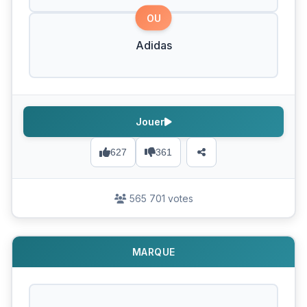
OU
Adidas
Jouer
627
361
565 701 votes
MARQUE