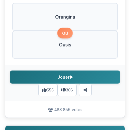
Orangina
OU
Oasis
Jouer
555
306
483 856 votes