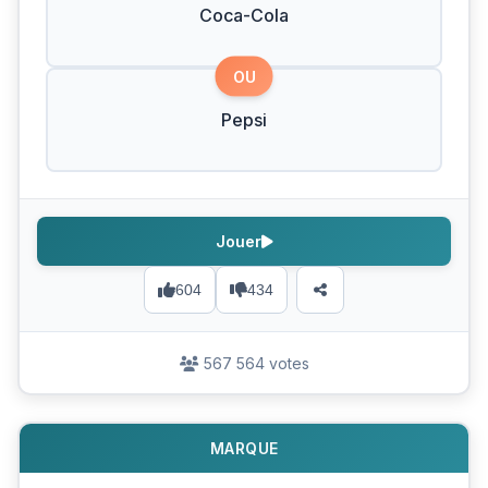
Coca-Cola
OU
Pepsi
Jouer
604
434
567 564 votes
MARQUE