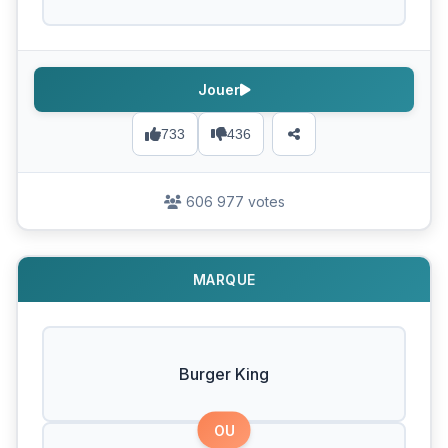
Jouer
733
436
606 977 votes
MARQUE
Burger King
OU