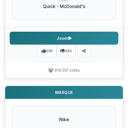
Quick - McDonald's
Jouer
696
494
614 551 votes
MARQUE
Nike