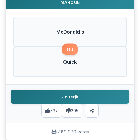
MARQUE
McDonald's
OU
Quick
Jouer
537
295
489 970 votes