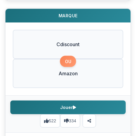
MARQUE
Cdiscount
OU
Amazon
Jouer
522
334