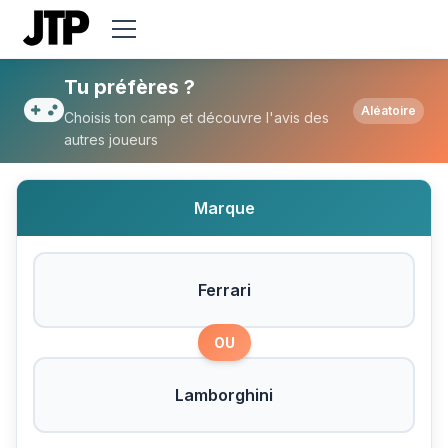
Tu préfères Ferrari ou Lamborghini ?
Tu préfères ?
Aléatoire
Choisis ton camp et découvre l'avis des
autres joueurs
Marque
Ferrari
OU
Lamborghini