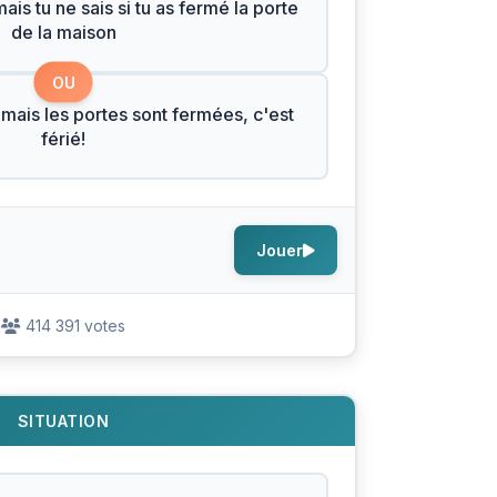
is tu ne sais si tu as fermé la porte
de la maison
OU
 mais les portes sont fermées, c'est
férié!
Jouer
414 391 votes
SITUATION