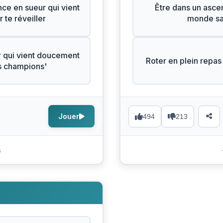
ce en sueur qui vient
Être dans un ascen
 te réveiller
monde sai
 qui vient doucement
Roter en plein repas 
es champions'
Jouer
494
213
s