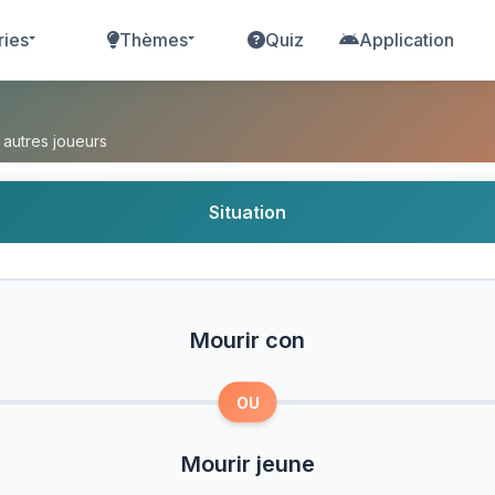
ries
Thèmes
Quiz
Application
urir jeune ?
 autres joueurs
Situation
Mourir con
OU
Mourir jeune