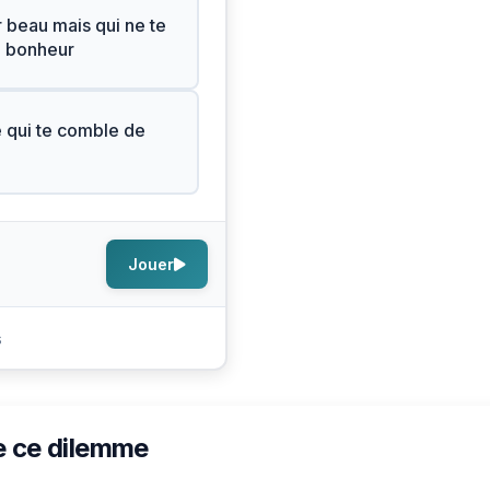
r beau mais qui ne te
e bonheur
e qui te comble de
Jouer
s
e ce dilemme