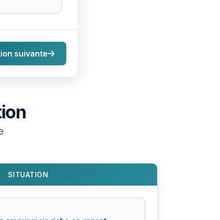
ion suivante
tion
e
SITUATION