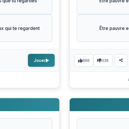
s que tu regardes
Être pauvre e
ux qui te regardent
Être pauvre e
Jouer
888
338
s