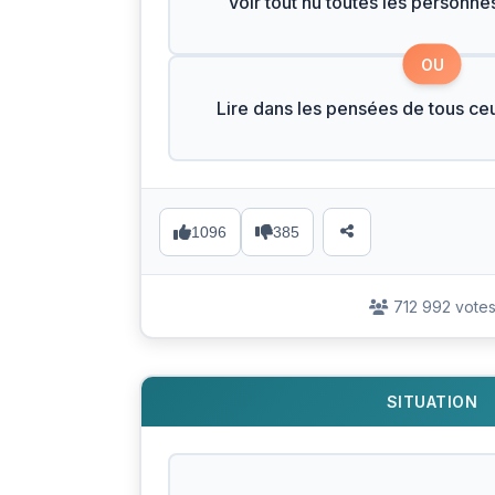
Voir tout nu toutes les personne
OU
Lire dans les pensées de tous ce
1096
385
712 992 vote
SITUATION