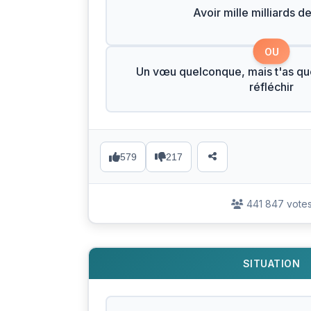
Avoir mille milliards de
OU
Un vœu quelconque, mais t'as q
réfléchir
579
217
441 847 vote
SITUATION