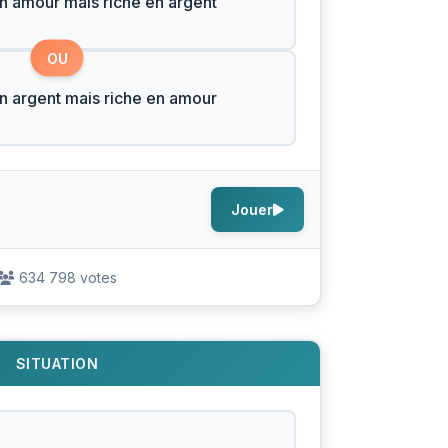
n amour mais riche en argent
OU
n argent mais riche en amour
Jouer
634 798 votes
SITUATION