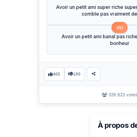
Avoir un petit ami super riche supe
comble pas vraiment d
OU
Avoir un petit ami banal pas rich
bonheur
465
189
328 822 vote
À propos d