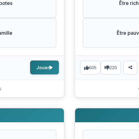
 potes
Être ric
amille
Être pauv
Jouer
605
220
s