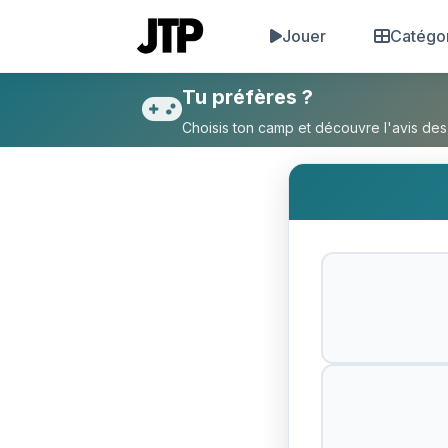
Jouer
Catégo
Tu préfères Mourir con ou Mo
Tu préfères ?
Choisis ton camp et découvre l'avis des