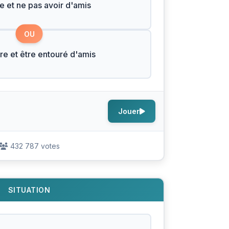
he et ne pas avoir d'amis
OU
re et être entouré d'amis
Jouer
432 787 votes
SITUATION