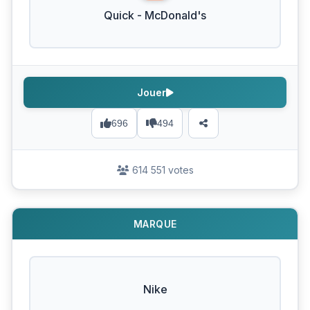
Quick - McDonald's
Jouer
696
494
614 551 votes
MARQUE
Nike