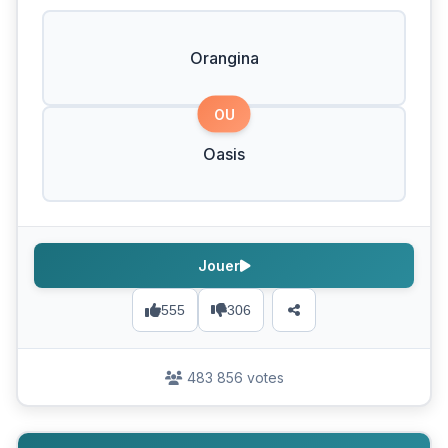
Orangina
OU
Oasis
Jouer
555
306
483 856 votes