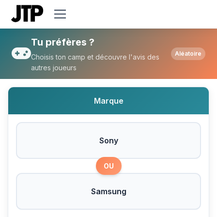
Tu préfères Sony ou Samsung ?
Tu préfères ?
Aléatoire
Choisis ton camp et découvre l'avis des
autres joueurs
Marque
Sony
OU
Samsung