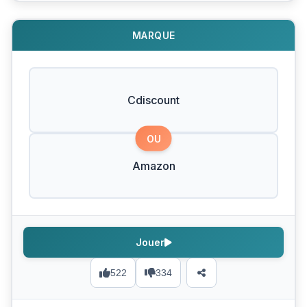
MARQUE
Cdiscount
OU
Amazon
Jouer
522
334