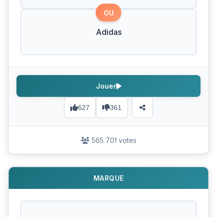
OU
Adidas
Jouer
627
361
565 701 votes
MARQUE