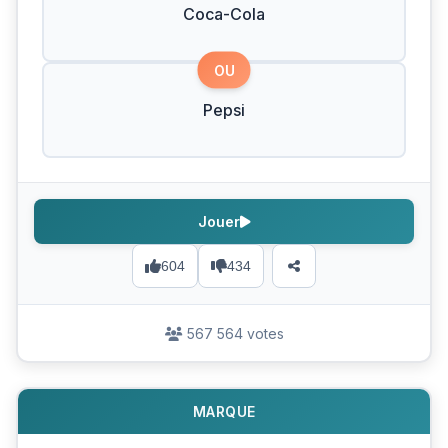
Coca-Cola
OU
Pepsi
Jouer
604
434
567 564 votes
MARQUE