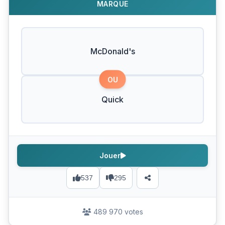
MARQUE
McDonald's
OU
Quick
Jouer
537
295
489 970 votes