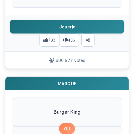
Jouer
733
436
606 977 votes
MARQUE
Burger King
OU